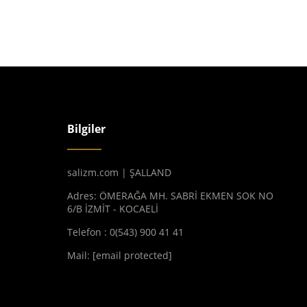
Bilgiler
salizm.com | ŞALLAND
Adres: ÖMERAĞA MH. SABRİ EKMEN SOK NO
6/B İZMİT - KOCAELİ
Telefon : 0(543) 900 41 41
Mail:
[email protected]