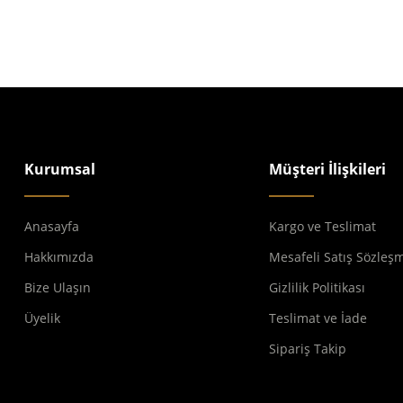
Kurumsal
Müşteri İlişkileri
Anasayfa
Kargo ve Teslimat
Hakkımızda
Mesafeli Satış Sözleş
Bize Ulaşın
Gizlilik Politikası
Üyelik
Teslimat ve İade
Sipariş Takip