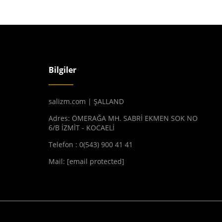
Bilgiler
salizm.com | ŞALLAND
Adres: ÖMERAĞA MH. SABRİ EKMEN SOK NO
6/B İZMİT - KOCAELİ
Telefon : 0(543) 900 41 41
Mail:
[email protected]