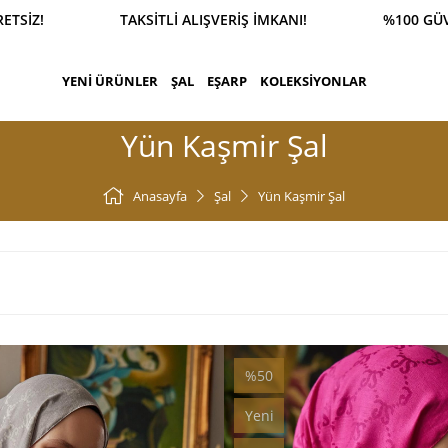
PARİŞ 0543 900 41 41 1500 TL ÜZERİ KARGO ÜCRET
YENİ ÜRÜNLER
ŞAL
EŞARP
KOLEKSİYONLAR
Yün Kaşmir Şal
Anasayfa
Şal
Yün Kaşmir Şal
%50
Kampanya
Yeni
a
%50Kampanya