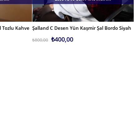
l Tozlu Kahve
Şalland C Desen Yün Kaşmir Şal Bordo Siyah
SEPETE EKLE
₺400,00
₺800,00