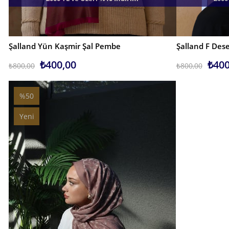
Şalland Yün Kaşmir Şal Pembe
SEPETE EKLE
SEPETE EKLE
₺400,00
₺400
₺800,00
₺800,00
%50
Kampanya
Yeni
%50Kampanya
Ürün