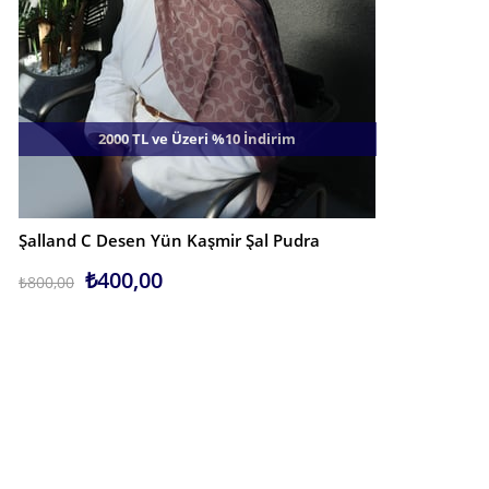
2000 TL ve Üzeri %10 İndirim
Şalland C Desen Yün Kaşmir Şal Pudra
SEPETE EKLE
₺400,00
₺800,00