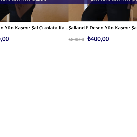
Şalland F Desen Yün Kaşmir Şal Çikolata Kahve
Şalland F Desen Yün Kaşmir Şa
SEPETE EKLE
,00
₺400,00
₺800,00