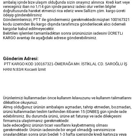
ambalaj içinde bize ulaşım olduğunda sizin onayınız alınınca Kredi kart veye
vereceginiz iban no 1/14 gün içinde paranız iadesi olur verilen bilgiler
doğrultusunda hareket etmenizi rica ederiz www.Sallizm.çöm. kargo ücreti
ödeyip gönderebilirsiniz
Gönderimlerinizi, PTT ile göndermeniz gerekmektedir.müşteri 100167321
kodu üzerinden Bu kargo dışında tarafımıza gönderilecek alıcı ödemeli
kargolar kabul edilmeyecektir.
Belirtilen işlemleri tamamladıktan sonra ürününüzün iadesini ÜCRETLi
KARGO avantajı ile aşağıdaki adrese gönderebilirsiniz.
Gönderim Adresi
:
PTT KARGO KOD 100167321-ÖMERAĞA MH. İSTİKLAL CD. SAROĞLU İŞ
HANI N:83/4 Kocaeli İzmit
Ürünlerimizi kullanmadan önce kullanım kılavuzunu ve kullanım talimatlarını
dikkatlice okuyunuz.
Almış olduğunuz ürünün ambalajını açmadan, tahrip etmeden, bozmadan,
ürünü kullanmadan teslim tarihinden itibaren 15 (ONBEŞ gün içinde iade
edebilirsiniz. Bu durumda ürünü, ürüne ait faturayı ve iade dilekçesini
firmamıza ulaştırmanız gerekmektedir.
İade edeceğiniz ürünün ticari vasıflarını kaybetmemiş olması
gerekmektedir. Ürünün iadesinde bir engel olmadığı servisimizce
onaylandıktan sonra ürün bedeli 1-3 hafta içerisinde kredi kartınıza veya