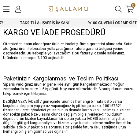
0
İZ! TAKSİTLİ ALIŞVERİŞ İMKANI! %100 GÜVENLİ ÖDEME SİSTE
KARGO VE İADE PROSEDÜRÜ
Sitemizden satın alacağınız ürünler imalatçı firma garantisi altındadır. Satın
aldığınız ürün ile beraber yollayacağımız fatura garanti belgesi yerine
geçmektedir. Bu sebeple yollayacağımız bu faturayı özenle saklayınız.
Ürünlerimizin hepsi %100 orijinaldir.
Paketinizin Kargolanması ve Teslim Politikası
Sipariş verdiğiniz ürünler genellikle
aynı gün kargo
lanmaktadır. Yoğun
zamanlarda bu süre 1-5 iş günü boyunca sürmektedir. Sipariş durumunuzu
takip etmek için
tıklayınız.
DEGİŞİM VEYA İADESİ 7 gün içinde ürün de herhangi bir hata defo varsa
koşulsuz degişim yapıyoruz yapacağınız iş ptt kargo bu kot 100167321
üzerinden ücreti gönderici ye ait bunun dışında kargo kabul edilmez size geri
dönecektir paket bize ulaşım olunca degişim bilgisi verilecektir bu durum
dışında ürün bizden kaynaklanan bir sorun yok sa İADESİ belirli maliyetleri
düşülür gitti gel kargo maliyet ve hizmet veya Kapıda ödeme maliyetibedeli bu
şekilde iade olur paket bize sorunsuz bir şekilde fatura ile ulaştığında ürün
herhangi bir işlem görmediyse orjinalini