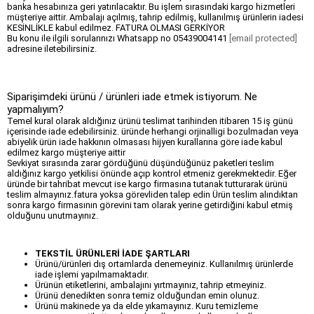
banka hesabınıza geri yatırılacaktır. Bu işlem sırasındaki kargo hizmetleri
müşteriye aittir. Ambalajı açılmış, tahrip edilmiş, kullanılmış ürünlerin iadesi
KESİNLİKLE kabul edilmez. FATURA OLMASI GERKİYOR
Bu konu ile ilgili sorularınızı Whatsapp no 05439004141
[email protected]
adresine iletebilirsiniz.
Siparişimdeki ürünü / ürünleri iade etmek istiyorum. Ne
yapmalıyım?
Temel kural olarak aldığınız ürünü teslimat tarihinden itibaren 15 iş günü
içerisinde iade edebilirsiniz. üründe herhangi orjinalligi bozulmadan veya
abiyelik ürün iade hakkının olmasası hijyen kurallarına göre iade kabul
edilmez kargo müşteriye aittir
Sevkiyat sırasında zarar gördüğünü düşündüğünüz paketleri teslim
aldığınız kargo yetkilisi önünde açıp kontrol etmeniz gerekmektedir. Eğer
üründe bir tahribat mevcut ise kargo firmasına tutanak tutturarak ürünü
teslim almayınız.fatura yoksa görevliden talep edin Ürün teslim alındıktan
sonra kargo firmasının görevini tam olarak yerine getirdiğini kabul etmiş
olduğunu unutmayınız.
TEKSTİL ÜRÜNLERİ İADE ŞARTLARI
Ürünü/ürünleri dış ortamlarda denemeyiniz. Kullanılmış ürünlerde
iade işlemi yapılmamaktadır.
Ürünün etiketlerini, ambalajını yırtmayınız, tahrip etmeyiniz.
Ürünü denedikten sonra temiz olduğundan emin olunuz.
Ürünü makinede ya da elde yıkamayınız. Kuru temizleme