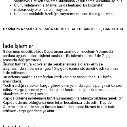
yapmayınız.etikette yıkama kurallarına ve kullanma kurllarına uyunuz
Ürünü kirletmeyiniz. Makyaj ya da herhangi bir kozmetik
malzemesiyle temas ettirmeyiniz.
Ürünlerin satılabilir özelliğini kaybetmemesine özen gösteriniz.
Gönderim Adresi :
-ÖMERAĞA MH. İSTİKLAL CD. SAROĞLU İŞ HANI N:83/4
İade İşlemleri
Gelen ürün öncelikle İade Departmanı tarafından incelenir. Yukarıdaki
şartlara uygun ise iade işlemi başlatılır. Bu işlemin süresi 3 ile 7 iş günü
arasında değişmektedir.
Ürünün tüm fatura kopyaları ile beraber eksiksiz olarak elimize
ulaşmasından itibaren en geç 10 iş günü içerisinde ücreti kredi kartınıza
iade edilecektir.
Bu iadenin bankanız tarafından kredi kartınıza yansıtılması 1-6 hafta
arasındadır.
Teslim aldığınız paketi kargo görevlisinin yanında açıp, siparişinizi kontrol
ediniz. Kargo görevlisi yanında açarak kontrol ettiğiniz ürün sorunsuz
olarak teslim edilmiş sayılır.
Kapıda Ödeme iadelerinde IBAN numaranızın tarafımıza bildirimi gereklidir.
Kapıda ödemiş olduğunuz ürün tutarı hesabınıza iade edilir. Kapıda
Ödeme iadelerinde kargo firması tarafından alınan hizmet bedeli iade
edilmez.kargo göndericiye aittir...