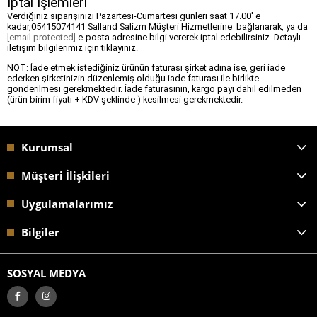
İptal İşlemleri
Verdiğiniz siparişinizi Pazartesi-Cumartesi günleri saat 17.00' e
kadar,05415074141 Salland Salizm Müşteri Hizmetlerine bağlanarak, ya da
[email protected]
e-posta adresine bilgi vererek iptal edebilirsiniz. Detaylı
iletişim bilgilerimiz için tıklayınız.
NOT: İade etmek istediğiniz ürünün faturası şirket adına ise, geri iade
ederken şirketinizin düzenlemiş olduğu iade faturası ile birlikte
gönderilmesi gerekmektedir. İade faturasının, kargo payı dahil edilmeden
(ürün birim fiyatı + KDV şeklinde ) kesilmesi gerekmektedir.
Kurumsal
Müşteri İlişkileri
Uygulamalarımız
Bilgiler
SOSYAL MEDYA