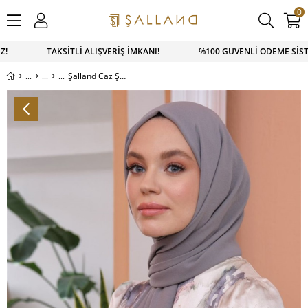
0
İZ! TAKSİTLİ ALIŞVERİŞ İMKANI! %100 GÜVENLİ ÖDEME SİSTE
Şalland Caz Şal Serisi Duman