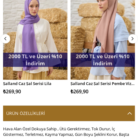
2000 TL ve Üzeri %10
2000 TL ve Üzeri %10
İndirim
İndirim
Şalland Caz Şal Serisi Lila
Şalland Caz Şal Serisi Pembe Vizon
SEPETE EKLE
SEPETE EKLE
₺269,90
₺269,90
ÜRÜN ÖZELLIKLERI
Hava Alan Özel Dokuya Sahip , Ütü Gerektirmez, Tok Durur, İç
Göstermez, Terletmez, Kayma Yapmaz, Gün Boyu Şeklini Korur, Başta