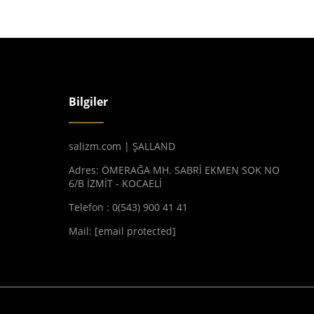
Bilgiler
salizm.com | ŞALLAND
Adres: ÖMERAĞA MH. SABRİ EKMEN SOK NO
6/B İZMİT - KOCAELİ
Telefon : 0(543) 900 41 41
Mail:
[email protected]