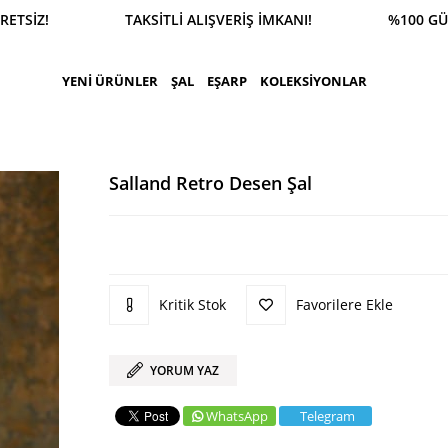
RETSİZ! TAKSİTLİ ALIŞVERİŞ İMKANI! %100 GÜVENL
YENİ ÜRÜNLER
ŞAL
EŞARP
KOLEKSİYONLAR
Salland Retro Desen Şal
Kritik Stok
Favorilere Ekle
YORUM YAZ
WhatsApp
Telegram