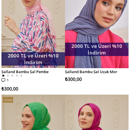
2000 TL ve Üzeri %10
İndirim
2000 TL ve Üzeri %10
İndirim
Şalland Bambu Şal Pembe
Şalland Bambu Şal Uçuk Mor
SEPETE EKLE
SEPETE EKLE
★
★
★
★
★
₺300,00
1
₺300,00
Fırsat
Ürünü