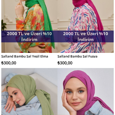
2000 TL ve Üzeri %10
2000 TL ve Üzeri %10
İndirim
İndirim
Şalland Bambu Şal Yeşil Elma
Şalland Bambu Şal Fuşya
SEPETE EKLE
SEPETE EKLE
₺300,00
₺300,00