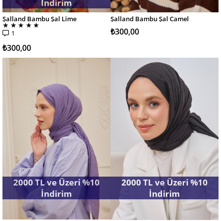
İndirim
Şalland Bambu Şal Lime
Şalland Bambu Şal Camel
SEPETE EKLE
SEPETE EKLE
★
★
★
★
★
₺300,00
1
₺300,00
2000 TL ve Üzeri %10
2000 TL ve Üzeri %10
İndirim
İndirim