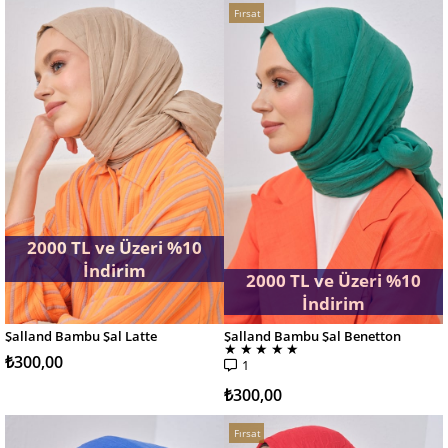
Fırsat
Ürünü
2000 TL ve Üzeri %10
İndirim
2000 TL ve Üzeri %10
İndirim
Şalland Bambu Şal Latte
Şalland Bambu Şal Benetton
SEPETE EKLE
SEPETE EKLE
★
★
★
★
★
₺300,00
1
₺300,00
Fırsat