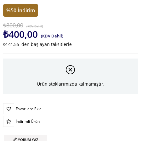
%
50
İndirim
₺800,00
(KDV Dahil)
₺400,00
(KDV Dahil)
₺141,55
'den başlayan taksitlerle
Ürün stoklarımızda kalmamıştır.
Favorilere Ekle
İndirimli Ürün
YORUM YAZ