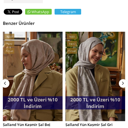
WhatsApp
Telegram
Benzer Ürünler
%50
%50
Kampanya
Kampanya
Yeni
Yeni
%50Kampanya
%50Kampanya
Ürün
Ürün
Fırsat
Fırsat
Ürünü
Ürünü
2000 TL ve Üzeri %10
2000 TL ve Üzeri %10
İndirim
İndirim
Şalland Yün Kaşmir Şal Bej
Şalland Yün Kaşmir Şal Gri
SEPETE EKLE
SEPETE EKLE