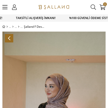
0
Z! TAKSİTLİ ALIŞVERİŞ İMKANI! %100 GÜVENLİ ÖDEME SİSTEM
Şalland F Desen Yün Kaşmir Şal Pembe Vizon