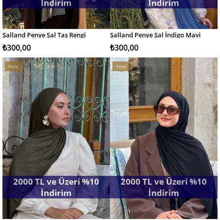
İndirim
İndirim
Şalland Penye Şal Taş Rengi
Şalland Penye Şal İndigo Mavi
SEPETE EKLE
SEPETE EKLE
₺300,00
₺300,00
Yeni
Yeni
Ürün
Ürün
2000 TL ve Üzeri %10
2000 TL ve Üzeri %10
İndirim
İndirim