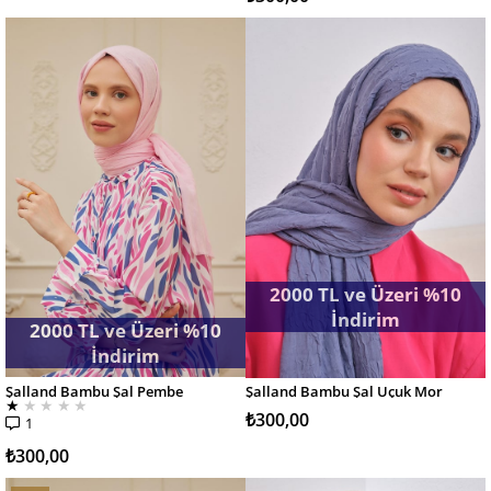
2000 TL ve Üzeri %10
İndirim
2000 TL ve Üzeri %10
İndirim
Şalland Bambu Şal Pembe
Şalland Bambu Şal Uçuk Mor
SEPETE EKLE
SEPETE EKLE
★
★
★
★
★
₺300,00
1
₺300,00