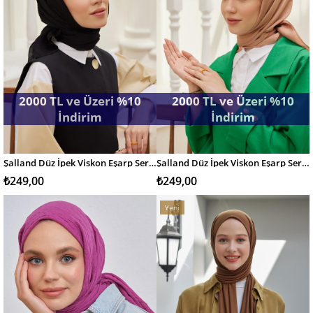
2000 TL ve Üzeri %10
2000 TL ve Üzeri %10
İndirim
İndirim
Şalland Düz İpek Viskon Eşarp Serisi Siyah
Şalland Düz İpek Viskon Eşarp Serisi Sütlü Kahve
SEPETE EKLE
SEPETE EKLE
₺249,00
₺249,00
Yeni
Ürün