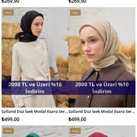
₺269,90
₺269,90
Yeni
Yeni
Ürün
Ürün
2000 TL ve Üzeri %10
2000 TL ve Üzeri %10
İndirim
İndirim
Şalland Düz İpek Modal Eşarp Serisi Siyah
Şalland Düz İpek Modal Eşarp Serisi Bej
SEPETE EKLE
SEPETE EKLE
₺499,00
₺499,00
Yeni
Yeni
Ürün
Ürün