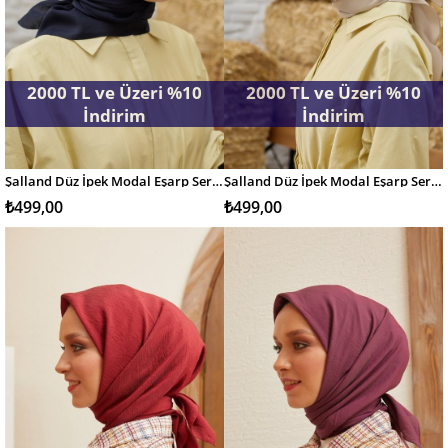
2000 TL ve Üzeri %10
2000 TL ve Üzeri %10
İndirim
İndirim
Şalland Düz İpek Modal Eşarp Serisi Koyu Lacivert
Şalland Düz İpek Modal Eşarp Serisi Taş Rengi
SEPETE EKLE
SEPETE EKLE
₺499,00
₺499,00