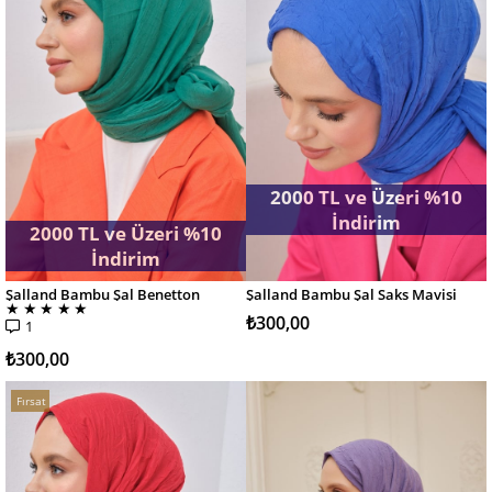
2000 TL ve Üzeri %10
İndirim
2000 TL ve Üzeri %10
İndirim
Şalland Bambu Şal Benetton
Şalland Bambu Şal Saks Mavisi
SEPETE EKLE
SEPETE EKLE
★
★
★
★
★
₺300,00
1
₺300,00
Fırsat
Ürünü