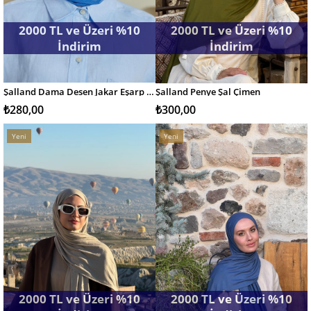
2000 TL ve Üzeri %10
2000 TL ve Üzeri %10
İndirim
İndirim
Şalland Dama Desen Jakar Eşarp İndigo
Şalland Penye Şal Çimen
SEPETE EKLE
SEPETE EKLE
₺280,00
₺300,00
Yeni
Yeni
Ürün
Ürün
2000 TL ve Üzeri %10
2000 TL ve Üzeri %10