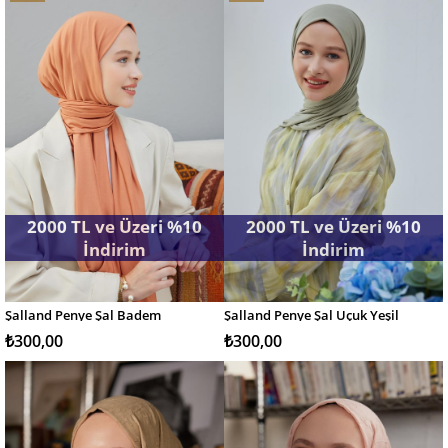
Ürün
Ürün
2000 TL ve Üzeri %10
2000 TL ve Üzeri %10
İndirim
İndirim
Şalland Penye Şal Badem
Şalland Penye Şal Uçuk Yeşil
SEPETE EKLE
SEPETE EKLE
₺300,00
₺300,00