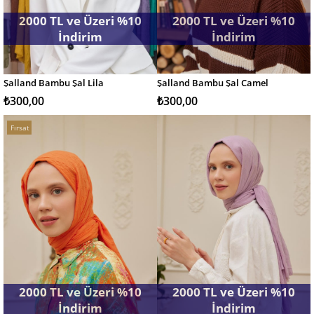
2000 TL ve Üzeri %10
2000 TL ve Üzeri %10
İndirim
İndirim
Şalland Bambu Şal Lila
Şalland Bambu Şal Camel
SEPETE EKLE
SEPETE EKLE
₺300,00
₺300,00
Fırsat
Ürünü
2000 TL ve Üzeri %10
2000 TL ve Üzeri %10
İndirim
İndirim