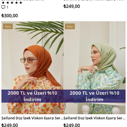
SEPETE EKLE
SEPETE EKLE
★
★
★
★
★
₺249,00
1
₺300,00
Yeni
Yeni
Ürün
Ürün
2000 TL ve Üzeri %10
2000 TL ve Üzeri %10
İndirim
İndirim
Şalland Düz İpek Viskon Eşarp Serisi Tarçın
Şalland Düz İpek Viskon Eşarp Serisi Su Yeşili
SEPETE EKLE
SEPETE EKLE
₺249,00
₺249,00