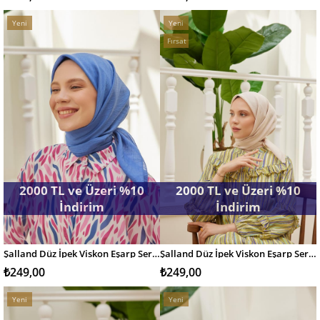
Yeni
Yeni
Ürün
Ürün
Fırsat
Ürünü
2000 TL ve Üzeri %10
2000 TL ve Üzeri %10
İndirim
İndirim
Şalland Düz İpek Viskon Eşarp Serisi İndigo
Şalland Düz İpek Viskon Eşarp Serisi Natural Bej
SEPETE EKLE
SEPETE EKLE
₺249,00
₺249,00
Yeni
Yeni
Ürün
Ürün