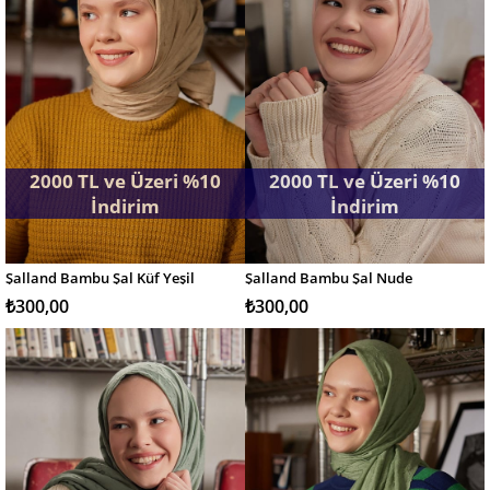
2000 TL ve Üzeri %10
2000 TL ve Üzeri %10
İndirim
İndirim
Şalland Bambu Şal Küf Yeşil
Şalland Bambu Şal Nude
SEPETE EKLE
SEPETE EKLE
₺300,00
₺300,00