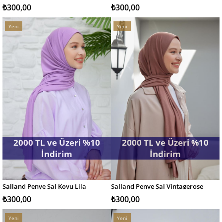
₺300,00
₺300,00
Yeni
Yeni
Ürün
Ürün
2000 TL ve Üzeri %10
2000 TL ve Üzeri %10
İndirim
İndirim
Şalland Penye Şal Koyu Lila
Şalland Penye Şal Vintagerose
SEPETE EKLE
SEPETE EKLE
₺300,00
₺300,00
Yeni
Yeni