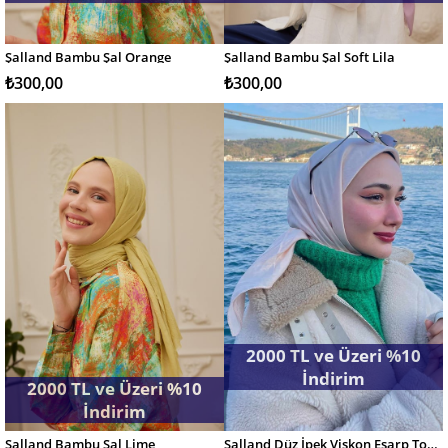
Şalland Bambu Şal Orange
Şalland Bambu Şal Soft Lila
SEPETE EKLE
SEPETE EKLE
₺300,00
₺300,00
2000 TL ve Üzeri %10
İndirim
2000 TL ve Üzeri %10
İndirim
Şalland Bambu Şal Lime
Şalland Düz İpek Viskon Eşarp Toz Pembe