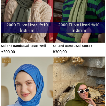
2000 TL ve Üzeri %10
2000 TL ve Üzeri %10
İndirim
İndirim
Şalland Bambu Şal Pastel Yeşil
Şalland Bambu Şal Yaprak
SEPETE EKLE
SEPETE EKLE
₺300,00
₺300,00
Yeni
Yeni
Ürün
Ürün