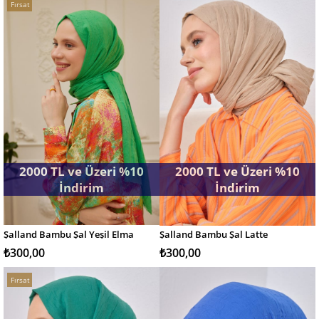
Fırsat
Ürünü
2000 TL ve Üzeri %10
2000 TL ve Üzeri %10
İndirim
İndirim
Şalland Bambu Şal Yeşil Elma
Şalland Bambu Şal Latte
SEPETE EKLE
SEPETE EKLE
₺300,00
₺300,00
Fırsat
Ürünü