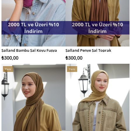
2000 TL ve Üzeri %10
2000 TL ve Üzeri %10
İndirim
İndirim
Şalland Bambu Şal Koyu Fuşya
Şalland Penye Şal Toprak
SEPETE EKLE
SEPETE EKLE
₺300,00
₺300,00
Yeni
Yeni
Ürün
Ürün