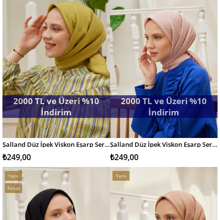
2000 TL ve Üzeri %10
2000 TL ve Üzeri %10
İndirim
İndirim
Şalland Düz İpek Viskon Eşarp Serisi Yağ Yeşili
Şalland Düz İpek Viskon Eşarp Serisi Pudra
SEPETE EKLE
SEPETE EKLE
₺249,00
₺249,00
Yeni
Yeni
Ürün
Ürün
Fırsat
Ürünü