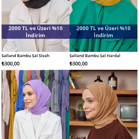
2000 TL ve Üzeri %10
2000 TL ve Üzeri %10
İndirim
İndirim
Şalland Bambu Şal Siyah
Şalland Bambu Şal Hardal
SEPETE EKLE
SEPETE EKLE
₺300,00
₺300,00
Fırsat
Ürünü