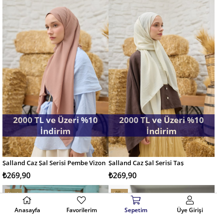
2000 TL ve Üzeri %10
2000 TL ve Üzeri %10
İndirim
İndirim
Şalland Caz Şal Serisi Pembe Vizon
Şalland Caz Şal Serisi Taş
SEPETE EKLE
SEPETE EKLE
₺269,90
₺269,90
Yeni
Yeni
Ürün
Ürün
Anasayfa
Favorilerim
Sepetim
Üye Girişi