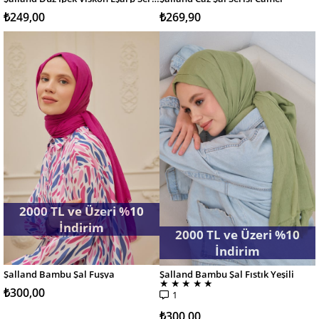
SEPETE EKLE
SEPETE EKLE
₺249,00
₺269,90
2000 TL ve Üzeri %10
İndirim
2000 TL ve Üzeri %10
İndirim
Şalland Bambu Şal Fuşya
Şalland Bambu Şal Fıstık Yeşili
SEPETE EKLE
SEPETE EKLE
★
★
★
★
★
₺300,00
1
₺300,00