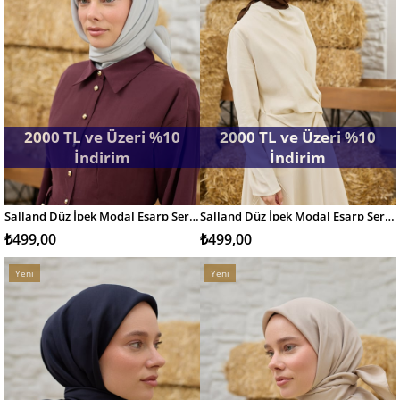
2000 TL ve Üzeri %10
2000 TL ve Üzeri %10
İndirim
İndirim
Şalland Düz İpek Modal Eşarp Serisi Gümüş Gri
Şalland Düz İpek Modal Eşarp Serisi Sıcak Kahve
SEPETE EKLE
SEPETE EKLE
₺499,00
₺499,00
Yeni
Yeni
Ürün
Ürün