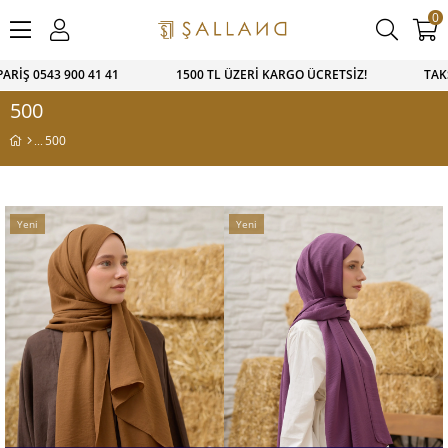
0
1 41 1500 TL ÜZERİ KARGO ÜCRETSİZ! TAKSİTLİ ALIŞVERİŞ İ
500
500
Yeni
Yeni
Ürün
Ürün