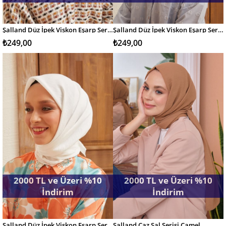
Şalland Düz İpek Viskon Eşarp Serisi Toz Kiremit
Şalland Düz İpek Viskon Eşarp Serisi Gül Kurusu
SEPETE EKLE
SEPETE EKLE
₺249,00
₺249,00
2000 TL ve Üzeri %10
2000 TL ve Üzeri %10
İndirim
İndirim
Şalland Düz İpek Viskon Eşarp Serisi Ekru
Şalland Caz Şal Serisi Camel