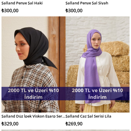
Şalland Penye Şal Haki
Şalland Penye Şal Siyah
SEPETE EKLE
SEPETE EKLE
₺300,00
₺300,00
2000 TL ve Üzeri %10
2000 TL ve Üzeri %10
İndirim
İndirim
Şalland Düz İpek Viskon Eşarp Serisi Siyah
Şalland Caz Şal Serisi Lila
SEPETE EKLE
SEPETE EKLE
₺329,00
₺269,90