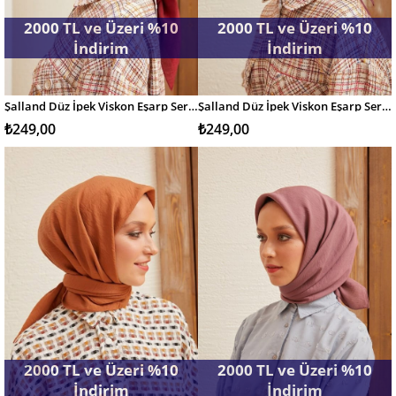
2000 TL ve Üzeri %10
2000 TL ve Üzeri %10
İndirim
İndirim
Şalland Düz İpek Viskon Eşarp Serisi Toz Kırmızı
Şalland Düz İpek Viskon Eşarp Serisi Lal
SEPETE EKLE
SEPETE EKLE
₺249,00
₺249,00
2000 TL ve Üzeri %10
2000 TL ve Üzeri %10
İndirim
İndirim