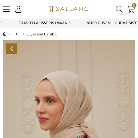
0
SAPP SİPARİŞ 0543 900 41 41 1500 TL ÜZERİ KARGO ÜCRETSİ
Şalland Bambu Şal Taş