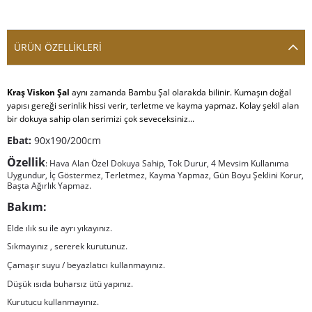
ÜRÜN ÖZELLIKLERI
Kraş Viskon Şal
aynı zamanda Bambu Şal olarakda bilinir. Kumaşın doğal
yapısı gereği serinlik hissi verir, terletme ve kayma yapmaz. Kolay şekil alan
bir dokuya sahip olan serimizi çok seveceksiniz...
Ebat:
90x190/200cm
Özellik
: Hava Alan Özel Dokuya Sahip, Tok Durur, 4 Mevsim Kullanıma
Uygundur, İç Göstermez, Terletmez, Kayma Yapmaz, Gün Boyu Şeklini Korur,
Başta Ağırlık Yapmaz.
Bakım:
Elde ılık su ile ayrı yıkayınız.
Sıkmayınız , sererek kurutunuz.
Çamaşır suyu / beyazlatıcı kullanmayınız.
Düşük ısıda buharsız ütü yapınız.
Kurutucu kullanmayınız.