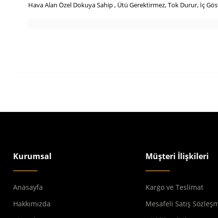
Hava Alan Özel Dokuya Sahip , Ütü Gerektirmez, Tok Durur, İç Gö
Kurumsal
Müşteri İlişkileri
Anasayfa
Kargo ve Teslimat
Hakkımızda
Mesafeli Satış Sözleş