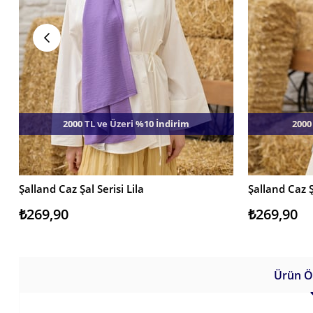
2000 TL ve Üzeri %10 İndirim
2000
Şalland Caz Şal Serisi Lila
Şalland Caz 
SEPETE EKLE
SEPETE EKL
₺269,90
₺269,90
Ürün Öz