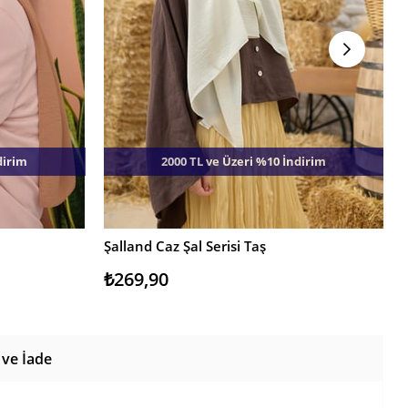
dirim
2000 TL ve Üzeri %10 İndirim
Şalland Caz Şal Serisi Taş
Ş
SEPETE EKLE
₺269,90
 ve İade