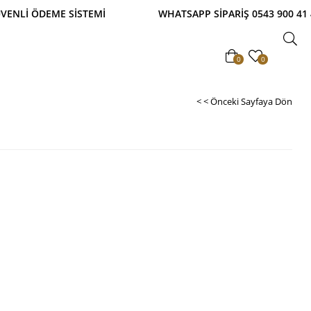
ETSİZ! TAKSİTLİ ALIŞVERİŞ İMKANI! %100 GÜVENLİ
0
0
< < Önceki Sayfaya Dön