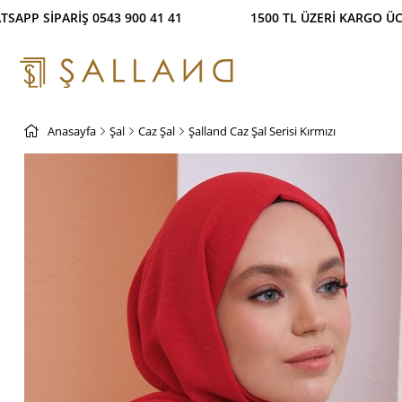
İŞ İMKANI! %100 GÜVENLİ ÖDEME SİSTEMİ WHATSAPP 
Anasayfa
Şal
Caz Şal
Şalland Caz Şal Serisi Kırmızı