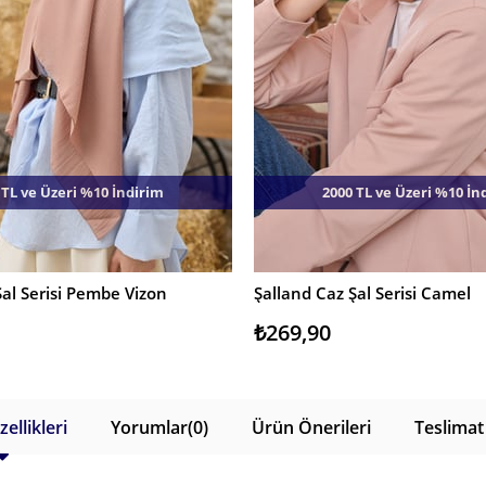
 TL ve Üzeri %10 İndirim
2000 TL ve Üzeri %10 İn
Şal Serisi Pembe Vizon
Şalland Caz Şal Serisi Camel
E
SEPETE EKLE
₺269,90
ellikleri
Yorumlar
(0)
Ürün Önerileri
Teslimat