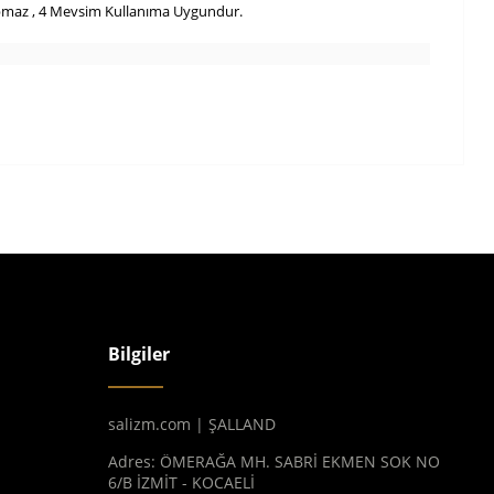
apmaz , 4 Mevsim Kullanıma Uygundur.
Bilgiler
salizm.com | ŞALLAND
Adres: ÖMERAĞA MH. SABRİ EKMEN SOK NO
6/B İZMİT - KOCAELİ