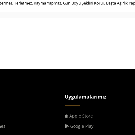
stermez, Terletmez, Kayma Yapmaz, Gün Boyu Şeklini Korur, Başta Ağırlık Y
Uygulamalarımız
Apple Store
mesi
Google Play