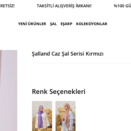
SİPARİŞ 0543 900 41 41 1500 TL ÜZERİ KARGO ÜCR
YENİ ÜRÜNLER
ŞAL
EŞARP
KOLEKSİYONLAR
Şalland Caz Şal Serisi Kırmızı
Renk Seçenekleri