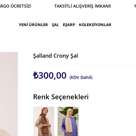
O ÜCRETSİZ! TAKSİTLİ ALIŞVERİŞ İMKANI! %100 GÜ
YENİ ÜRÜNLER
ŞAL
EŞARP
KOLEKSİYONLAR
Şalland Crony Şal
₺300,00
(KDV Dahil)
Renk Seçenekleri