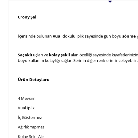
Crony Şal
İçerisinde bulunan
Vual
dokulu iplik sayesinde gün boyu
sönme
Saçaklı
uçları ve
kolay şekil
alan özelliği sayesinde kıyafetleriniz
boyu kullanım kolaylığı sağlar. Serinin diğer renklerini inceleyebilir, 
Ürün Detayları;
4 Mevsim
Vual İplik
İç Göstermez
Ağırlık Yapmaz
Kolay Şekil Alır