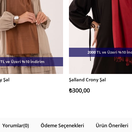
2000 TL ve Üzeri %10 İn
 TL ve Üzeri %10 İndirim
y Şal
Şalland Crony Şal
E
SEPETE EKLE
₺300,00
Yorumlar
(0)
Ödeme Seçenekleri
Ürün Önerileri