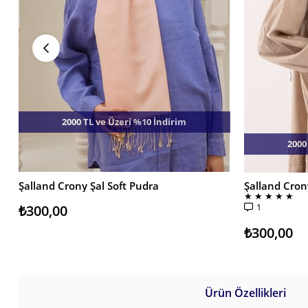
2000 TL ve Üzeri %10 İndirim
2000
Şalland Crony Şal Soft Pudra
Şalland Cron
SEPETE EKLE
SEPETE EKL
★
★
★
★
★
1
₺300,00
₺300,00
Ürün Özellikleri