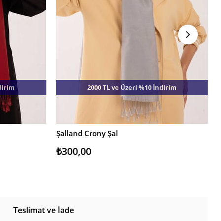
dirim
2000 TL ve Üzeri %10 İndirim
Şalland Crony Şal
SEPETE EKLE
₺300,00
Teslimat ve İade