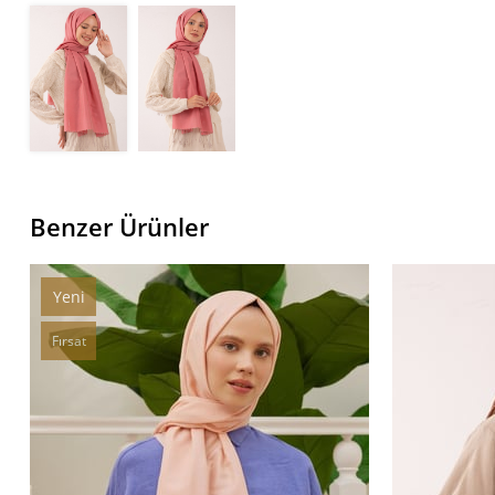
Benzer Ürünler
Yeni
Ürün
Fırsat
Ürünü