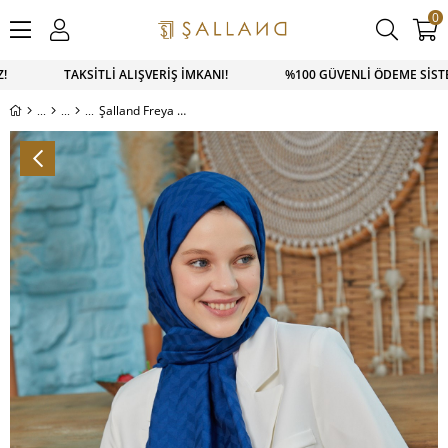
0
TSAPP SİPARİŞ 0543 900 41 41 1500 TL ÜZERİ KARGO ÜCRETSİ
Şalland Freya Şal Serisi Saks Mavisi