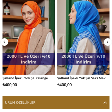
2000 TL ve Üzeri %10
2000 TL ve Üzeri %10
İndirim
İndirim
Şalland İpekli Yok Şal Orange
Şalland İpekli Yok Şal Saks Mavi
SEPETE EKLE
SEPETE EKLE
₺400,00
₺400,00
ÜRÜN ÖZELLIKLERI