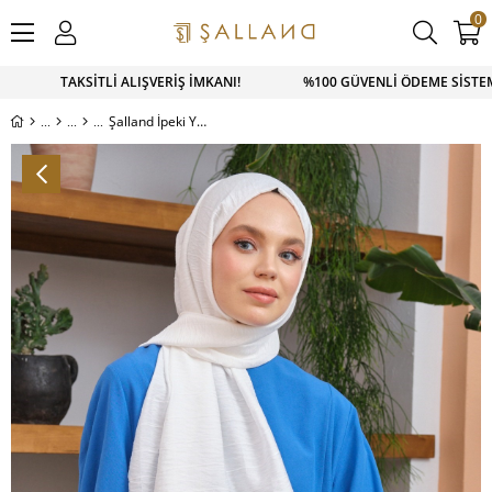
0
SAPP SİPARİŞ 0543 900 41 41 1500 TL ÜZERİ KARGO ÜCRETSİZ
Şalland İpeki Yok Şal Kırık Beyaz