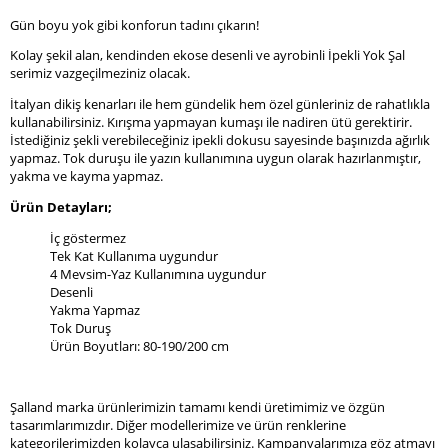
Gün boyu yok gibi konforun tadını çıkarın!
Kolay şekil alan, kendinden ekose desenli ve ayrobinli İpekli Yok Şal
serimiz vazgeçilmeziniz olacak.
İtalyan dikiş kenarları ile hem gündelik hem özel günleriniz de rahatlıkla
kullanabilirsiniz. Kırışma yapmayan kumaşı ile nadiren ütü gerektirir.
İstediğiniz şekli verebileceğiniz ipekli dokusu sayesinde başınızda ağırlık
yapmaz. Tok duruşu ile yazın kullanımına uygun olarak hazırlanmıştır,
yakma ve kayma yapmaz.
Ürün Detayları;
İç göstermez
Tek Kat Kullanıma uygundur
4 Mevsim-Yaz Kullanımına uygundur
Desenli
Yakma Yapmaz
Tok Duruş
Ürün Boyutları: 80-190/200 cm
Şalland marka ürünlerimizin tamamı kendi üretimimiz ve özgün
tasarımlarımızdır. Diğer modellerimize ve ürün renklerine
kategorilerimizden kolayca ulaşabilirsiniz. Kampanyalarımıza göz atmayı