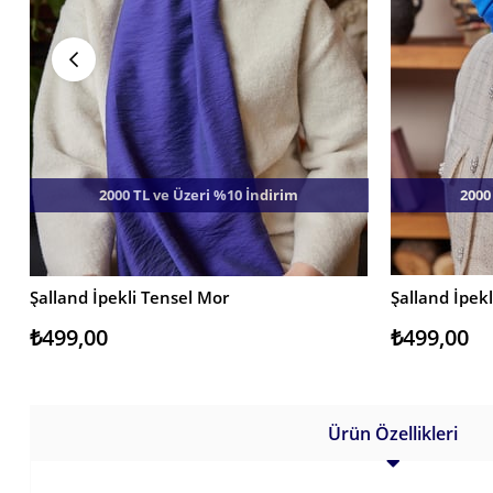
2000 TL ve Üzeri %10 İndirim
2000
Şalland İpekli Tensel Mor
Şalland İpek
SEPETE EKLE
SEPETE EKL
₺499,00
₺499,00
Ürün Özellikleri