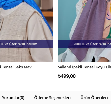
 TL ve Üzeri %10 İndirim
2000 TL ve Üzeri %10 İn
li Tensel Saks Mavi
Şalland İpekli Tensel Koyu Lil
E
SEPETE EKLE
₺499,00
Yorumlar
(0)
Ödeme Seçenekleri
Ürün Önerileri