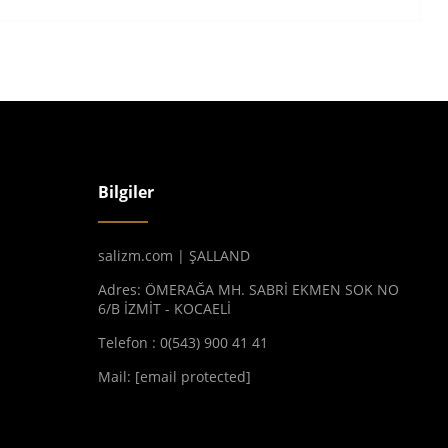
Bilgiler
salizm.com | ŞALLAND
Adres: ÖMERAĞA MH. SABRİ EKMEN SOK NO
6/B İZMİT - KOCAELİ
Telefon : 0(543) 900 41 41
Mail:
[email protected]