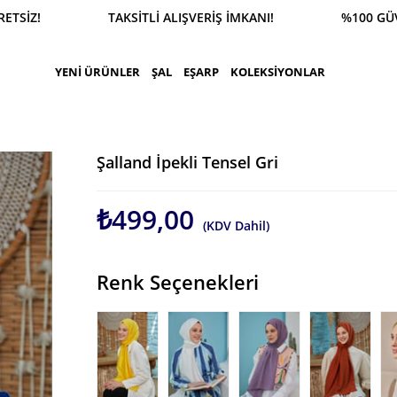
SİPARİŞ 0543 900 41 41 1500 TL ÜZERİ KARGO ÜCR
YENİ ÜRÜNLER
ŞAL
EŞARP
KOLEKSİYONLAR
Şalland İpekli Tensel Gri
₺499,00
(KDV Dahil)
Renk Seçenekleri