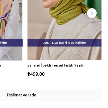
dirim
2000 TL ve Üzeri %10 İndirim
a
Şalland İpekli Tensel Fıstık Yeşili
Ş
SEPETE EKLE
₺499,00
Teslimat ve İade