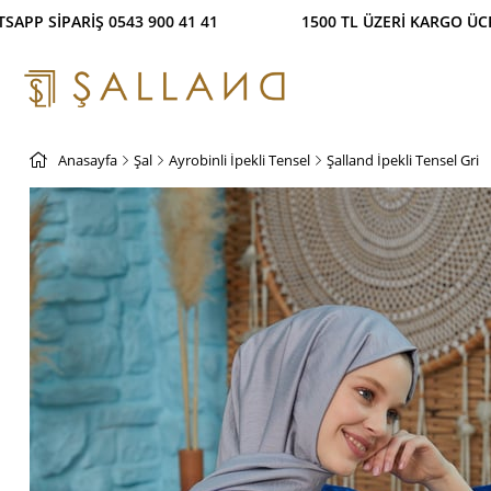
Ş İMKANI! %100 GÜVENLİ ÖDEME SİSTEMİ WHATSAPP 
Anasayfa
Şal
Ayrobinli İpekli Tensel
Şalland İpekli Tensel Gri