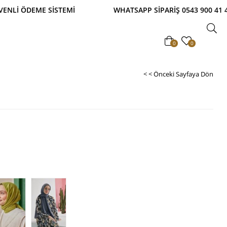
ETSİZ! TAKSİTLİ ALIŞVERİŞ İMKANI! %100 GÜVENLİ 
0
0
< < Önceki Sayfaya Dön