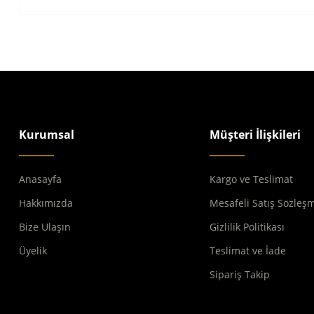
Kurumsal
Müşteri İlişkileri
Anasayfa
Kargo ve Teslimat
Hakkımızda
Mesafeli Satış Sözleş
Bize Ulaşın
Gizlilik Politikası
Üyelik
Teslimat ve İade
Sipariş Takip