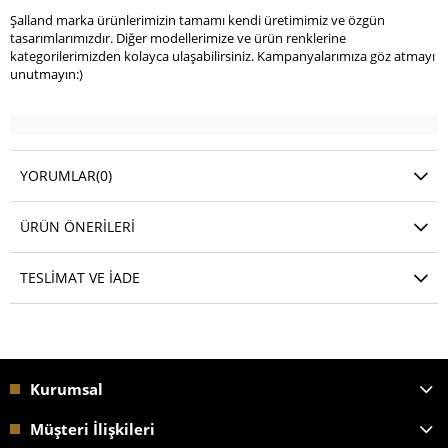
Şalland marka ürünlerimizin tamamı kendi üretimimiz ve özgün
tasarımlarımızdır. Diğer modellerimize ve ürün renklerine
kategorilerimizden kolayca ulaşabilirsiniz. Kampanyalarımıza göz atmayı
unutmayın:)
YORUMLAR
(0)
ÜRÜN ÖNERILERI
TESLIMAT VE İADE
Kurumsal
Müşteri İlişkileri