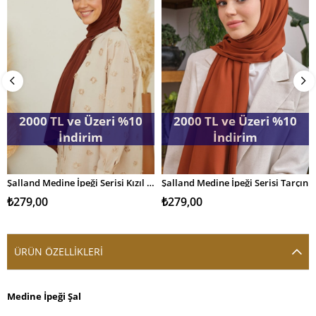
2000 TL ve Üzeri %10
2000 TL ve Üzeri %10
İndirim
İndirim
Şalland Medine İpeği Serisi Kızıl Kahve
Şalland Medine İpeği Serisi Tarçın
SEPETE EKLE
SEPETE EKLE
₺279,00
₺279,00
ÜRÜN ÖZELLIKLERI
Medine İpeği Şal