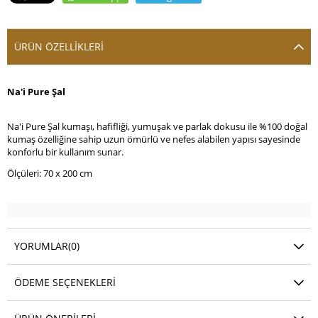
ÜRÜN ÖZELLIKLERI
Na'i Pure Şal
Na'i Pure Şal kumaşı, hafifliği, yumuşak ve parlak dokusu ile %100 doğal
kumaş özelliğine sahip uzun ömürlü ve nefes alabilen yapısı sayesinde
konforlu bir kullanım sunar.
Ölçüleri: 70 x 200 cm
YORUMLAR
(0)
ÖDEME SEÇENEKLERI