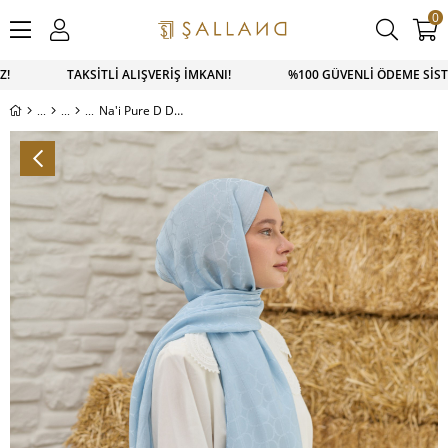
0
İZ! TAKSİTLİ ALIŞVERİŞ İMKANI! %100 GÜVENLİ ÖDEME SİSTEM
Na'i Pure D Desen Şal Bebe Mavi