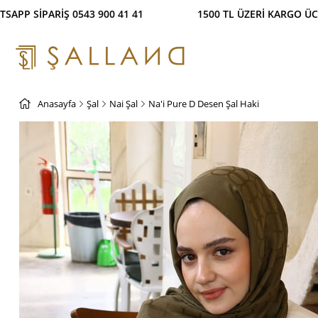
İŞ İMKANI! %100 GÜVENLİ ÖDEME SİSTEMİ WHATSAPP 
Anasayfa
Şal
Nai Şal
Na'i Pure D Desen Şal Haki