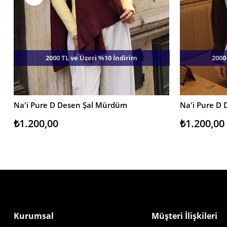
2000 TL ve Üzeri %10 İndirim
2000
Na'i Pure D Desen Şal Mürdüm
Na'i Pure D 
SEPETE EKLE
SEPETE EKL
₺1.200,00
₺1.200,00
Kurumsal
Müşteri İlişkileri