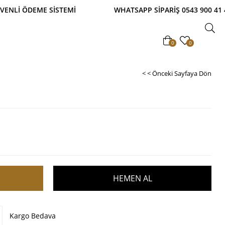
ETSİZ! TAKSİTLİ ALIŞVERİŞ İMKANI! %100 GÜVENLİ
0
0
< < Önceki Sayfaya Dön
Kargo Bedava