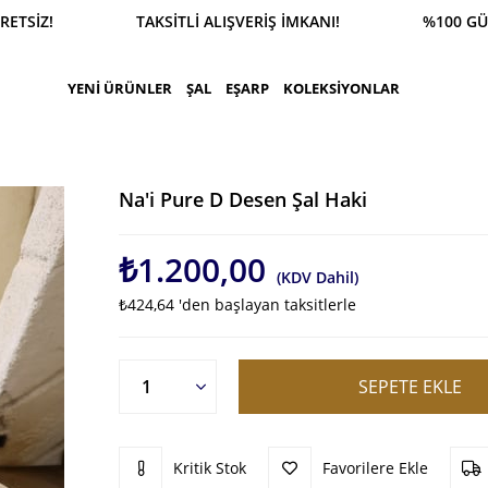
SİPARİŞ 0543 900 41 41 1500 TL ÜZERİ KARGO ÜCR
YENİ ÜRÜNLER
ŞAL
EŞARP
KOLEKSİYONLAR
Na'i Pure D Desen Şal Haki
₺1.200,00
(KDV Dahil)
₺424,64
'den başlayan taksitlerle
Kritik Stok
Favorilere Ekle