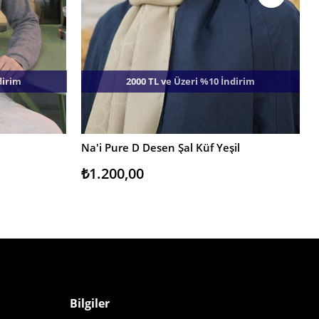
dirim
2000 TL ve Üzeri %10 İndirim
Na'i Pure D Desen Şal Küf Yeşil
SEPETE EKLE
₺1.200,00
Bilgiler