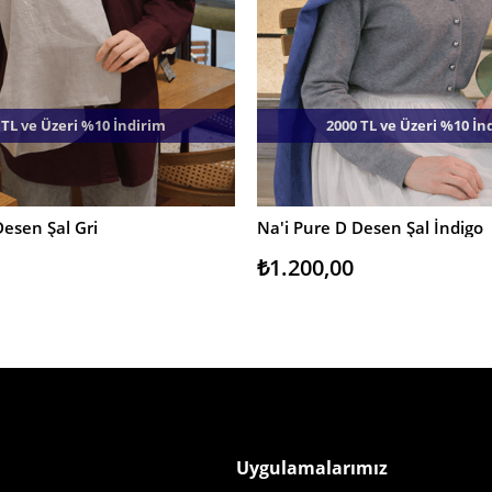
 TL ve Üzeri %10 İndirim
2000 TL ve Üzeri %10 İn
Desen Şal Gri
Na'i Pure D Desen Şal İndigo
E
SEPETE EKLE
₺1.200,00
Uygulamalarımız