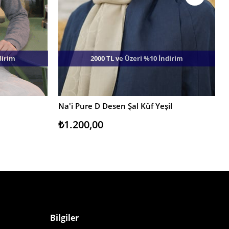
dirim
2000 TL ve Üzeri %10 İndirim
Na'i Pure D Desen Şal Küf Yeşil
SEPETE EKLE
₺1.200,00
Bilgiler