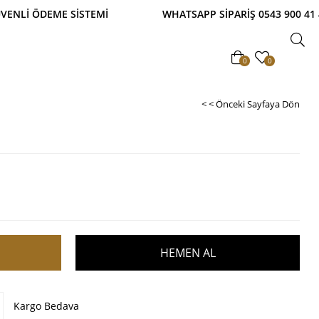
ETSİZ! TAKSİTLİ ALIŞVERİŞ İMKANI! %100 GÜVENLİ
0
0
< < Önceki Sayfaya Dön
Kargo Bedava