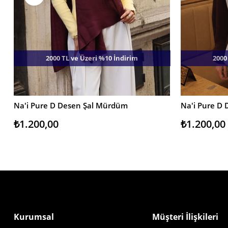
2000 TL ve Üzeri %10 İndirim
2000
Na'i Pure D Desen Şal Mürdüm
Na'i Pure D 
SEPETE EKLE
SEPETE EKL
₺1.200,00
₺1.200,00
Kurumsal
Müşteri İlişkileri