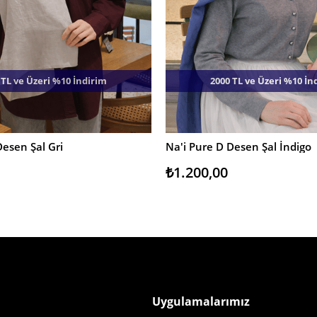
 TL ve Üzeri %10 İndirim
2000 TL ve Üzeri %10 İn
Desen Şal Gri
Na'i Pure D Desen Şal İndigo
E
SEPETE EKLE
₺1.200,00
Uygulamalarımız