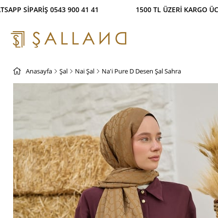
İŞ İMKANI! %100 GÜVENLİ ÖDEME SİSTEMİ WHATSAPP 
Anasayfa
Şal
Nai Şal
Na'i Pure D Desen Şal Sahra