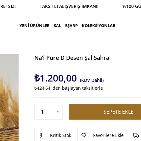
SİPARİŞ 0543 900 41 41 1500 TL ÜZERİ KARGO ÜCR
YENİ ÜRÜNLER
ŞAL
EŞARP
KOLEKSİYONLAR
Na'i Pure D Desen Şal Sahra
₺1.200,00
(KDV Dahil)
₺424,64
'den başlayan taksitlerle
Kritik Stok
Favorilere Ekle