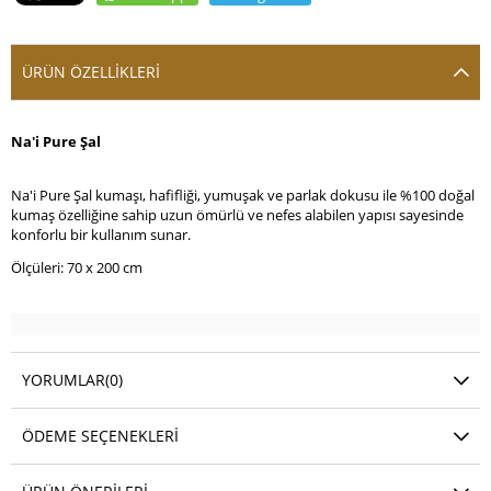
ÜRÜN ÖZELLIKLERI
Na'i Pure Şal
Na'i Pure Şal kumaşı, hafifliği, yumuşak ve parlak dokusu ile %100 doğal
kumaş özelliğine sahip uzun ömürlü ve nefes alabilen yapısı sayesinde
konforlu bir kullanım sunar.
Ölçüleri: 70 x 200 cm
YORUMLAR
(0)
ÖDEME SEÇENEKLERI