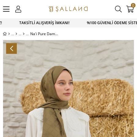
0
Z! TAKSİTLİ ALIŞVERİŞ İMKANI! %100 GÜVENLİ ÖDEME SİSTEM
Na'i Pure Dama Desen Şal Haki