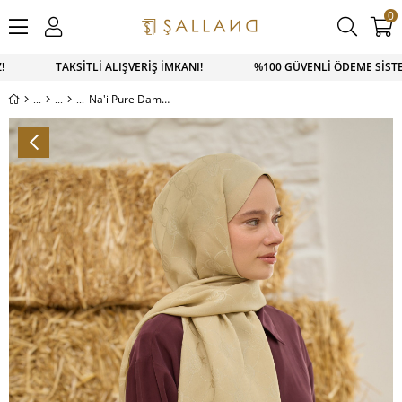
0
SAPP SİPARİŞ 0543 900 41 41 1500 TL ÜZERİ KARGO ÜCRETSİ
Na'i Pure Dama Desen Şal Lime