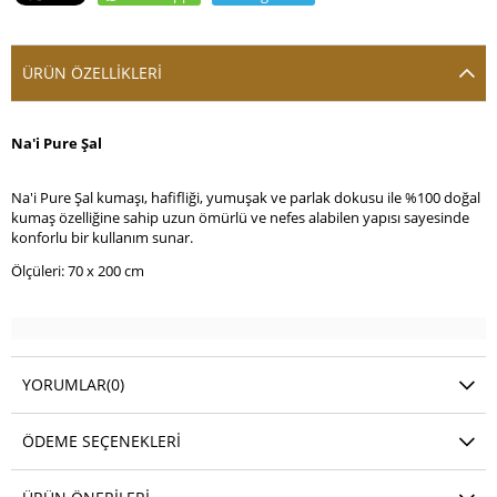
ÜRÜN ÖZELLIKLERI
Na'i Pure Şal
Na'i Pure Şal kumaşı, hafifliği, yumuşak ve parlak dokusu ile %100 doğal
kumaş özelliğine sahip uzun ömürlü ve nefes alabilen yapısı sayesinde
konforlu bir kullanım sunar.
Ölçüleri: 70 x 200 cm
YORUMLAR
(0)
ÖDEME SEÇENEKLERI