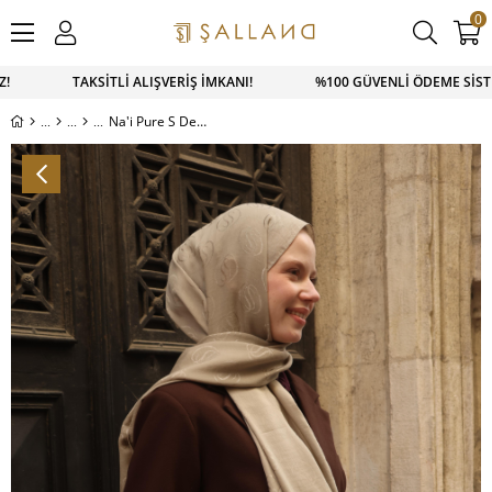
0
İZ! TAKSİTLİ ALIŞVERİŞ İMKANI! %100 GÜVENLİ ÖDEME SİSTEM
Na'i Pure S Desen Şal Küf Yeşil