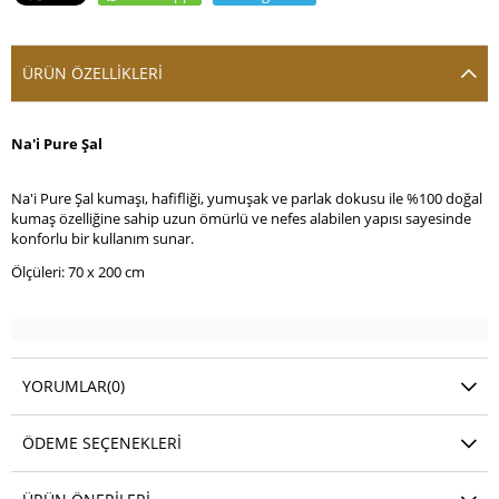
ÜRÜN ÖZELLIKLERI
Na'i Pure Şal
Na'i Pure Şal kumaşı, hafifliği, yumuşak ve parlak dokusu ile %100 doğal
kumaş özelliğine sahip uzun ömürlü ve nefes alabilen yapısı sayesinde
konforlu bir kullanım sunar.
Ölçüleri: 70 x 200 cm
YORUMLAR
(0)
ÖDEME SEÇENEKLERI