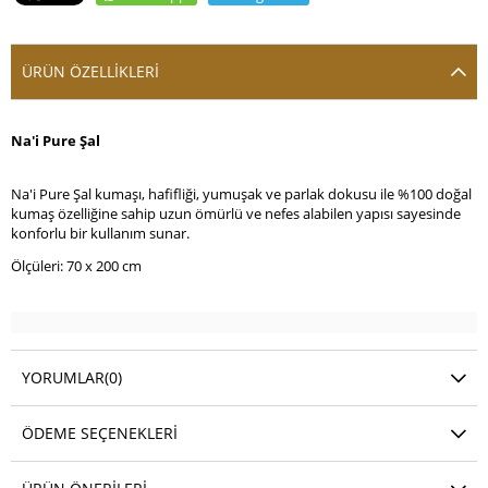
ÜRÜN ÖZELLIKLERI
Na'i Pure Şal
Na'i Pure Şal kumaşı, hafifliği, yumuşak ve parlak dokusu ile %100 doğal
kumaş özelliğine sahip uzun ömürlü ve nefes alabilen yapısı sayesinde
konforlu bir kullanım sunar.
Ölçüleri: 70 x 200 cm
YORUMLAR
(0)
ÖDEME SEÇENEKLERI