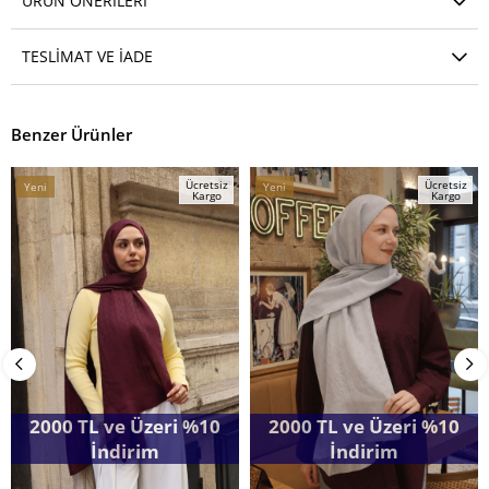
ÜRÜN ÖNERILERI
TESLIMAT VE İADE
Benzer Ürünler
Ücretsiz
Ücretsiz
Yeni
Yeni
Kargo
Kargo
Ürün
Ürün
2000 TL ve Üzeri %10
2000 TL ve Üzeri %10
İndirim
İndirim