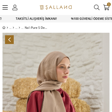
0
TSAPP SİPARİŞ 0543 900 41 41 1500 TL ÜZERİ KARGO ÜCRETSİ
Na'i Pure S Desen Şal Latte