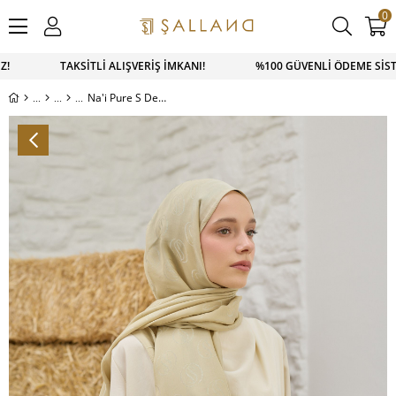
0
İZ! TAKSİTLİ ALIŞVERİŞ İMKANI! %100 GÜVENLİ ÖDEME SİSTEM
Na'i Pure S Desen Şal Lime