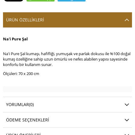
ÜRÜN ÖZELLIKLERI
Na'i Pure Şal
Na'i Pure Şal kumaşı, hafifliği, yumuşak ve parlak dokusu ile %100 doğal
kumaş özelliğine sahip uzun ömürlü ve nefes alabilen yapısı sayesinde
konforlu bir kullanım sunar.
Ölçüleri: 70 x 200 cm
YORUMLAR
(0)
ÖDEME SEÇENEKLERI