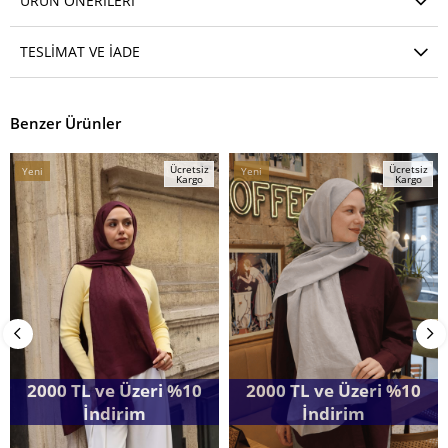
ÜRÜN ÖNERILERI
TESLIMAT VE İADE
Benzer Ürünler
Ücretsiz
Ücretsiz
Yeni
Yeni
Kargo
Kargo
Ürün
Ürün
2000 TL ve Üzeri %10
2000 TL ve Üzeri %10
İndirim
İndirim