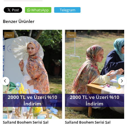
WhatsApp
Telegram
Benzer Ürünler
Yeni
Yeni
Ürün
Ürün
2000 TL ve Üzeri %10
2000 TL ve Üzeri %10
İndirim
İndirim
Salland Boohem Serisi Şal
Salland Boohem Serisi Şal
SEPETE EKLE
SEPETE EKLE