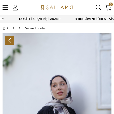
0
SİZ! TAKSİTLİ ALIŞVERİŞ İMKANI! %100 GÜVENLİ ÖDEME SİSTE
Salland Boohem Serisi Şal