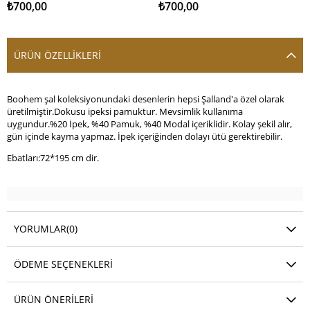
₺700,00
₺700,00
ÜRÜN ÖZELLIKLERI
Boohem şal koleksiyonundaki desenlerin hepsi Şalland'a özel olarak
üretilmiştir.Dokusu ipeksi pamuktur. Mevsimlik kullanıma
uygundur.%20 İpek, %40 Pamuk, %40 Modal içeriklidir. Kolay şekil alır,
gün içinde kayma yapmaz. İpek içeriğinden dolayı ütü gerektirebilir.
Ebatları:72*195 cm dir.
YORUMLAR
(0)
ÖDEME SEÇENEKLERI
ÜRÜN ÖNERILERI