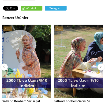
WhatsApp
Telegram
Benzer Ürünler
Yeni
Yeni
Ürün
Ürün
2000 TL ve Üzeri %10
2000 TL ve Üzeri %10
İndirim
İndirim
Salland Boohem Serisi Şal
Salland Boohem Serisi Şal
SEPETE EKLE
SEPETE EKLE