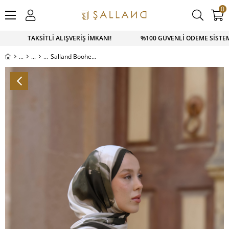
0
APP SİPARİŞ 0543 900 41 41 1500 TL ÜZERİ KARGO ÜCRETSİZ
Salland Boohem Serisi Şal