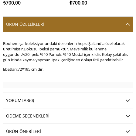
₺700,00
₺700,00
ÜRÜN ÖZELLIKLERI
Boohem şal koleksiyonundaki desenlerin hepsi Şalland'a özel olarak
üretilmiştir.Dokusu ipeksi pamuktur. Mevsimlik kullanıma
uygundur.%20 İpek, %40 Pamuk, %40 Modal içeriklidir. Kolay şekil alır,
gün içinde kayma yapmaz. İpek içeriğinden dolayı ütü gerektirebilir.
Ebatları:72*195 cm dir.
YORUMLAR
(0)
ÖDEME SEÇENEKLERI
ÜRÜN ÖNERILERI