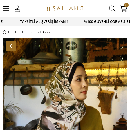
0
İZ! TAKSİTLİ ALIŞVERİŞ İMKANI! %100 GÜVENLİ ÖDEME SİSTE
Salland Boohem Serisi Şal