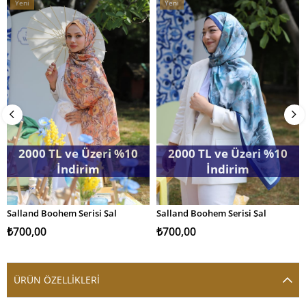
Yeni
Yeni
Ürün
Ürün
2000 TL ve Üzeri %10
2000 TL ve Üzeri %10
İndirim
İndirim
Salland Boohem Serisi Şal
Salland Boohem Serisi Şal
SEPETE EKLE
SEPETE EKLE
₺700,00
₺700,00
ÜRÜN ÖZELLIKLERI