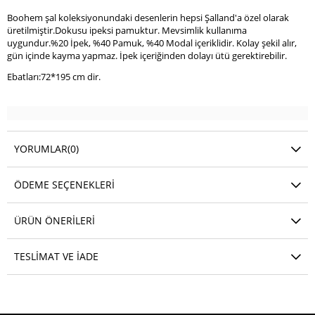
Boohem şal koleksiyonundaki desenlerin hepsi Şalland'a özel olarak
üretilmiştir.Dokusu ipeksi pamuktur. Mevsimlik kullanıma
uygundur.%20 İpek, %40 Pamuk, %40 Modal içeriklidir. Kolay şekil alır,
gün içinde kayma yapmaz. İpek içeriğinden dolayı ütü gerektirebilir.
Ebatları:72*195 cm dir.
YORUMLAR
(0)
ÖDEME SEÇENEKLERI
ÜRÜN ÖNERILERI
TESLIMAT VE İADE