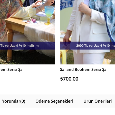
 TL ve Üzeri %10 İndirim
2000 TL ve Üzeri %10 İn
em Serisi Şal
Salland Boohem Serisi Şal
E
SEPETE EKLE
₺700,00
Yorumlar
(0)
Ödeme Seçenekleri
Ürün Önerileri