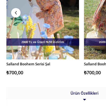
2000 TL ve Üzeri %10 İndirim
2000
Salland Boohem Serisi Şal
Salland Booh
SEPETE EKLE
SEPETE EKL
₺700,00
₺700,00
Ürün Özellikleri