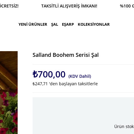
RETSİZ! TAKSİTLİ ALIŞVERİŞ İMKANI! %100 GÜVENL
YENİ ÜRÜNLER
ŞAL
EŞARP
KOLEKSİYONLAR
Salland Boohem Serisi Şal
₺700,00
(KDV Dahil)
₺247,71
'den başlayan taksitlerle
Ürün stok