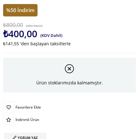
%
50
İndirim
₺800,00
(KDV Dahil)
₺400,00
(KDV Dahil)
₺141,55
'den başlayan taksitlerle
Ürün stoklarımızda kalmamıştır.
Favorilere Ekle
İndirimli Ürün
YORUM YAZ