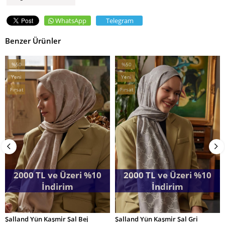
WhatsApp
Telegram
Benzer Ürünler
%50
%50
Kampanya
Kampanya
Yeni
Yeni
%50Kampanya
%50Kampanya
Ürün
Ürün
Fırsat
Fırsat
Ürünü
Ürünü
2000 TL ve Üzeri %10
2000 TL ve Üzeri %10
İndirim
İndirim
Şalland Yün Kaşmir Şal Bej
Şalland Yün Kaşmir Şal Gri
SEPETE EKLE
SEPETE EKLE