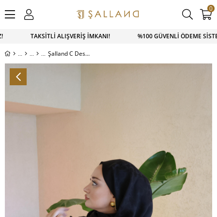
0
Z! TAKSİTLİ ALIŞVERİŞ İMKANI! %100 GÜVENLİ ÖDEME SİSTEM
Şalland C Desen Yün Kaşmir Şal Siyah