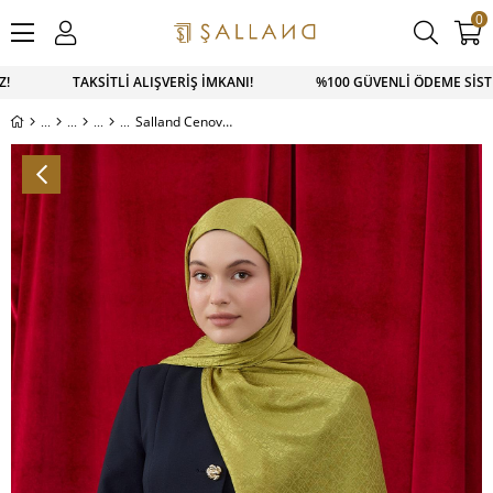
0
Z! TAKSİTLİ ALIŞVERİŞ İMKANI! %100 GÜVENLİ ÖDEME SİSTEM
Salland Cenova Serisi Şal Yağ Yeşil