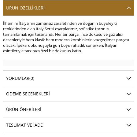
ÜRÜN ÖZELLIKLERI
İlhamını İtalya’nın zamansız zarafetinden ve doğanın büyüleyici
renklerinden alan Italy Serisi eşarplarımız, sofistike tarzınızı
tamamlamak için tasarlandı. Her bir parça, ince dokusu ve göz alıcı
desenleriyle hem klasik hem modern kombinlerin vazgeçilmez parçası
olacak. İpeksi dokunuşuyla gün boyu rahatlık sunarken, İtalyan
esintileriyle tarzınıza özel bir dokunuş katın.
YORUMLAR
(0)
ÖDEME SEÇENEKLERI
ÜRÜN ÖNERILERI
TESLIMAT VE İADE