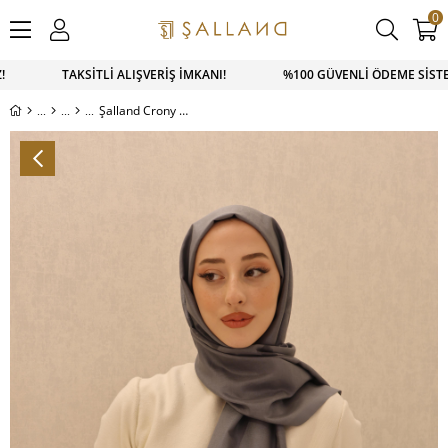
0
SAPP SİPARİŞ 0543 900 41 41 1500 TL ÜZERİ KARGO ÜCRETSİ
Şalland Crony Şal Gri