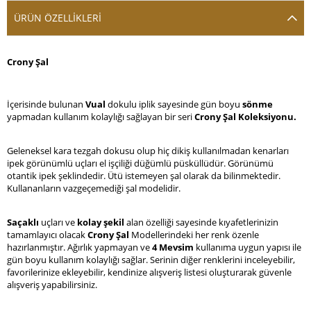
ÜRÜN ÖZELLIKLERI
Crony Şal
İçerisinde bulunan
Vual
dokulu iplik sayesinde gün boyu
sönme
yapmadan kullanım kolaylığı sağlayan bir seri
Crony Şal Koleksiyonu.
Geleneksel kara tezgah dokusu olup hiç dikiş kullanılmadan kenarları
ipek görünümlü uçları el işçiliği düğümlü püsküllüdür. Görünümü
otantik ipek şeklindedir. Ütü istemeyen şal olarak da bilinmektedir.
Kullananların vazgeçemediği şal modelidir.
Saçaklı
uçları ve
kolay şekil
alan özelliği sayesinde kıyafetlerinizin
tamamlayıcı olacak
Crony Şal
Modellerindeki her renk özenle
hazırlanmıştır. Ağırlık yapmayan ve
4 Mevsim
kullanıma uygun yapısı ile
gün boyu kullanım kolaylığı sağlar. Serinin diğer renklerini inceleyebilir,
favorilerinize ekleyebilir, kendinize alışveriş listesi oluşturarak güvenle
alışveriş yapabilirsiniz.