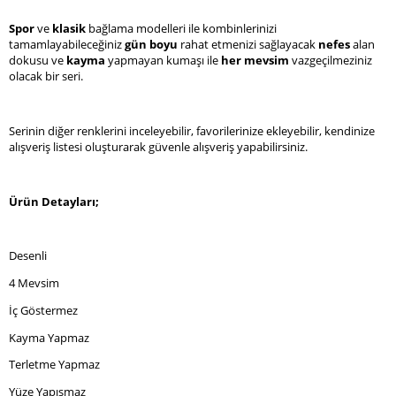
Spor 
ve 
klasik 
bağlama modelleri ile kombinlerinizi 
tamamlayabileceğiniz 
gün boyu
 rahat etmenizi sağlayacak 
nefes 
alan 
dokusu ve 
kayma 
yapmayan kumaşı ile 
her mevsim 
vazgeçilmeziniz 
olacak bir seri.
Serinin diğer renklerini inceleyebilir, favorilerinize ekleyebilir, kendinize 
alışveriş listesi oluşturarak güvenle alışveriş yapabilirsiniz.
Ürün Detayları;
Desenli
4 Mevsim
İç Göstermez
Kayma Yapmaz
Terletme Yapmaz
Yüze Yapışmaz