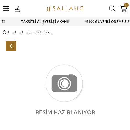
0
SİZ! TAKSİTLİ ALIŞVERİŞ İMKANI! %100 GÜVENLİ ÖDEME SİST
Şalland Etnik Desen Şal