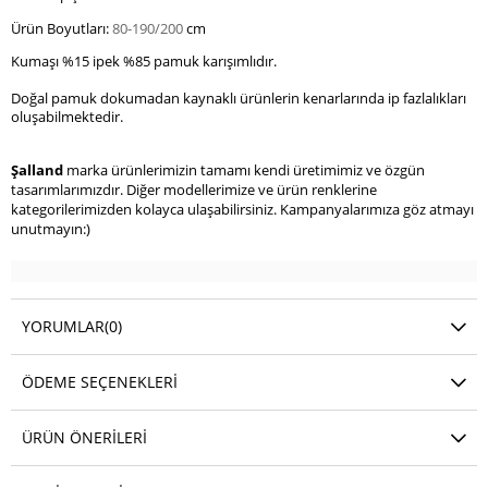
Ürün Boyutları: 
80-190/200
 cm
Kumaşı %15 ipek %85 pamuk karışımlıdır.
Doğal pamuk dokumadan kaynaklı ürünlerin kenarlarında ip fazlalıkları
oluşabilmektedir.
Şalland 
marka ürünlerimizin tamamı kendi üretimimiz ve özgün 
tasarımlarımızdır. Diğer modellerimize ve ürün renklerine 
kategorilerimizden kolayca ulaşabilirsiniz. Kampanyalarımıza göz atmayı 
unutmayın:)
YORUMLAR
(0)
ÖDEME SEÇENEKLERI
ÜRÜN ÖNERILERI