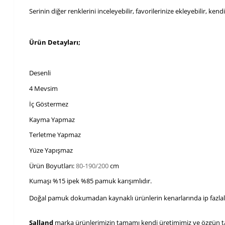
Serinin diğer renklerini inceleyebilir, favorilerinize ekleyebilir, kend
Ürün Detayları;
Desenli
4 Mevsim
İç Göstermez
Kayma Yapmaz
Terletme Yapmaz
Yüze Yapışmaz
Ürün Boyutları: 
80-190/200
 cm
Kumaşı %15 ipek %85 pamuk karışımlıdır.
Doğal pamuk dokumadan kaynaklı ürünlerin kenarlarında ip fazlalı
Şalland 
marka ürünlerimizin tamamı kendi üretimimiz ve özgün tas