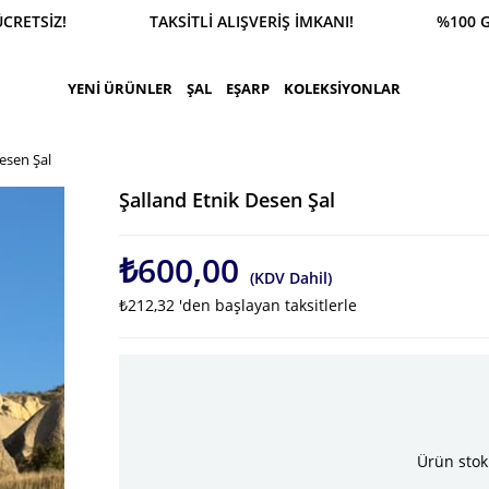
CRETSİZ! TAKSİTLİ ALIŞVERİŞ İMKANI! %100 GÜVEN
YENİ ÜRÜNLER
ŞAL
EŞARP
KOLEKSİYONLAR
esen Şal
Şalland Etnik Desen Şal
₺600,00
(KDV Dahil)
₺212,32
'den başlayan taksitlerle
Ürün stok