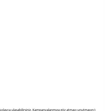
kolayca ulaşabilirsiniz. Kampanyalarımıza göz atmayı unutmayın:)