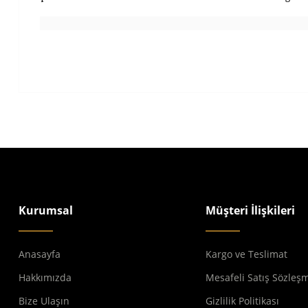
Kurumsal
Müşteri İlişkileri
Anasayfa
Kargo ve Teslimat
Hakkımızda
Mesafeli Satış Sözleş
Bize Ulaşın
Gizlilik Politikası