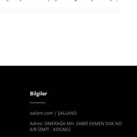
Bilgiler
salizm.com | ŞALLAND
Adres: ÖMERAĞA MH. SABRİ EKMEN SOK NO
6/B İZMİT - KOCAELİ