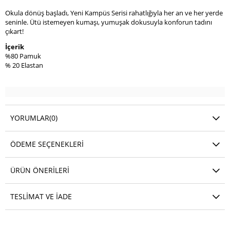
Okula dönüş başladı, Yeni Kampüs Serisi rahatlığıyla her an ve her yerde
seninle. Ütü istemeyen kumaşı, yumuşak dokusuyla konforun tadını
çıkart!
İçerik
%80 Pamuk
% 20 Elastan
YORUMLAR
(0)
ÖDEME SEÇENEKLERI
ÜRÜN ÖNERILERI
TESLIMAT VE İADE