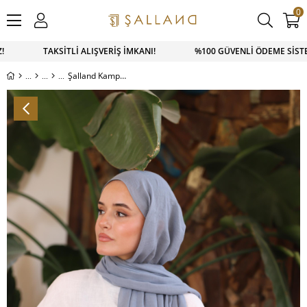
0
TSAPP SİPARİŞ 0543 900 41 41 1500 TL ÜZERİ KARGO ÜCRETSİ
Şalland Kampüs Pamuk Şal Kristal Mavi