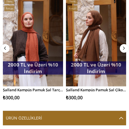
Yeni
Yeni
Ürün
Ürün
Fırsat
Fırsat
Ürünü
Ürünü
2000 TL ve Üzeri %10
2000 TL ve Üzeri %10
İndirim
İndirim
Şalland Kampüs Pamuk Şal Tarçın
Şalland Kampüs Pamuk Şal Çikolata
SEPETE EKLE
SEPETE EKLE
₺300,00
₺300,00
ÜRÜN ÖZELLIKLERI