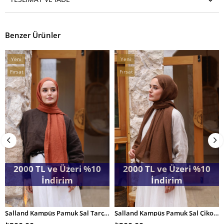
Benzer Ürünler
Yeni
Yeni
Ürün
Ürün
Fırsat
Fırsat
Ürünü
Ürünü
2000 TL ve Üzeri %10
2000 TL ve Üzeri %10
İndirim
İndirim
Şalland Kampüs Pamuk Şal Tarçın
Şalland Kampüs Pamuk Şal Çikolata
SEPETE EKLE
SEPETE EKLE