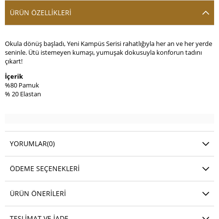
ÜRÜN ÖZELLIKLERI
Okula dönüş başladı, Yeni Kampüs Serisi rahatlığıyla her an ve her yerde
seninle. Ütü istemeyen kumaşı, yumuşak dokusuyla konforun tadını
çıkart!
İçerik
%80 Pamuk
% 20 Elastan
YORUMLAR
(0)
ÖDEME SEÇENEKLERI
ÜRÜN ÖNERILERI
TESLIMAT VE İADE