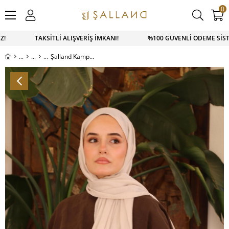
0
Z! TAKSİTLİ ALIŞVERİŞ İMKANI! %100 GÜVENLİ ÖDEME SİSTEM
Şalland Kampüs Pamuk Şal Taş