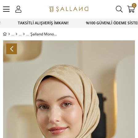
0
SAPP SİPARİŞ 0543 900 41 41 1500 TL ÜZERİ KARGO ÜCRETSİ
Şalland Monogram Desen Jakar Eşarp Buğday