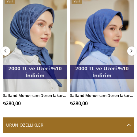
Yeni
Yeni
Ürün
Ürün
2000 TL ve Üzeri %10
2000 TL ve Üzeri %10
İndirim
İndirim
Şalland Monogram Desen Jakar Eşarp Kot Mavi
Şalland Monogram Desen Jakar Eşarp İndigo
SEPETE EKLE
SEPETE EKLE
₺280,00
₺280,00
ÜRÜN ÖZELLIKLERI