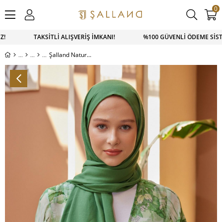
0
İZ! TAKSİTLİ ALIŞVERİŞ İMKANI! %100 GÜVENLİ ÖDEME SİSTE
Şalland Naturel Pamuk Şal Çimen Yeşili