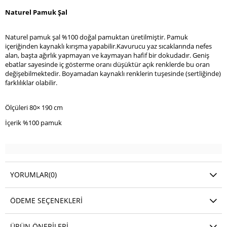
Naturel Pamuk Şal
Naturel pamuk şal %100 doğal pamuktan üretilmiştir. Pamuk
içeriğinden kaynaklı kırışma yapabilir.Kavurucu yaz sıcaklarında nefes
alan, başta ağırlık yapmayan ve kaymayan hafif bir dokudadır. Geniş
ebatlar sayesinde iç gösterme oranı düşüktür açık renklerde bu oran
değişebilmektedir. Boyamadan kaynaklı renklerin tuşesinde (sertliğinde)
farklılıklar olabilir.
Ölçüleri 80× 190 cm
İçerik %100 pamuk
YORUMLAR
(0)
ÖDEME SEÇENEKLERI
ÜRÜN ÖNERILERI