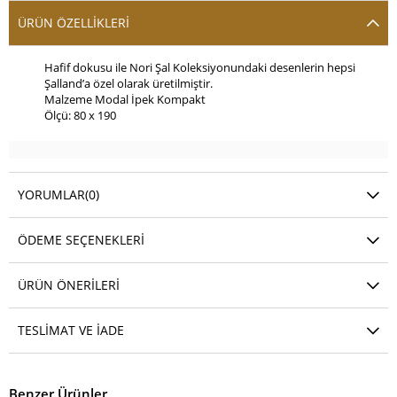
ÜRÜN ÖZELLIKLERI
Hafif dokusu ile Nori Şal Koleksiyonundaki desenlerin hepsi
Şalland’a özel olarak üretilmiştir.
Malzeme Modal İpek Kompakt
Ölçü: 80 x 190
YORUMLAR
(0)
ÖDEME SEÇENEKLERI
ÜRÜN ÖNERILERI
TESLIMAT VE İADE
Benzer Ürünler