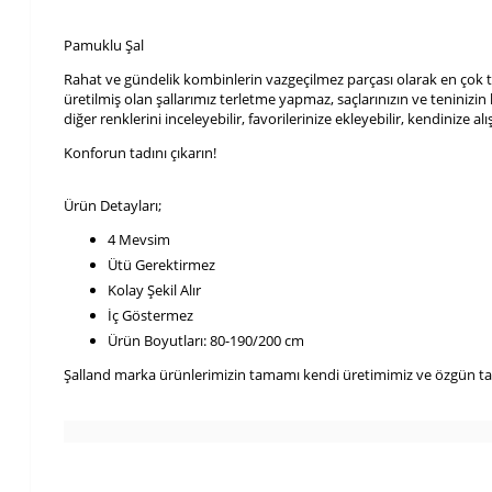
Pamuklu Şal
Rahat ve gündelik kombinlerin vazgeçilmez parçası olarak en çok t
üretilmiş olan şallarımız terletme yapmaz, saçlarınızın ve teninizi
diğer renklerini inceleyebilir, favorilerinize ekleyebilir, kendinize al
Konforun tadını çıkarın!
Ürün Detayları;
4 Mevsim
Ütü Gerektirmez
Kolay Şekil Alır
İç Göstermez
Ürün Boyutları: 80-190/200 cm
Şalland marka ürünlerimizin tamamı kendi üretimimiz ve özgün tas