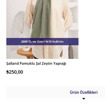
2000 TL ve Üzeri %10 İndirim
Şalland Pamuklu Şal Zeytin Yaprağı
SEPETE EKLE
₺250,00
Ürün Özellikleri