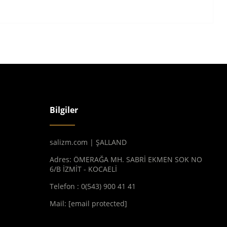
Bilgiler
salizm.com | ŞALLAND
Adres: ÖMERAĞA MH. SABRİ EKMEN SOK NO
6/B İZMİT - KOCAELİ
Telefon : 0(543) 900 41 41
Mail:
[email protected]