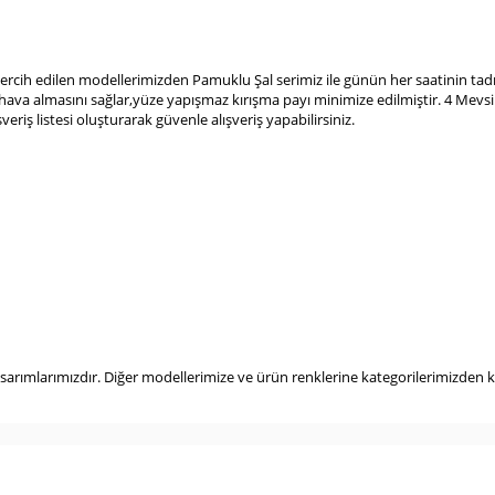
ercih edilen modellerimizden Pamuklu Şal serimiz ile günün her saatinin tadı
n hava almasını sağlar,yüze yapışmaz kırışma payı minimize edilmiştir. 4 Mevs
ışveriş listesi oluşturarak güvenle alışveriş yapabilirsiniz.
arımlarımızdır. Diğer modellerimize ve ürün renklerine kategorilerimizden 