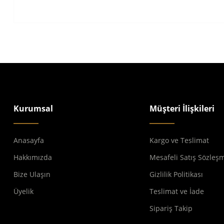
Kurumsal
Müşteri İlişkileri
Anasayfa
Kargo ve Teslimat
Hakkımızda
Mesafeli Satış Sözleş
Bize Ulaşın
Gizlilik Politikası
Üyelik
Teslimat ve İade
Sipariş Takip