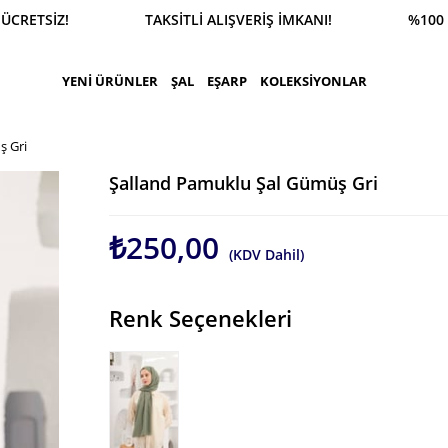
CRETSİZ! TAKSİTLİ ALIŞVERİŞ İMKANI! %100 GÜVEN
YENİ ÜRÜNLER
ŞAL
EŞARP
KOLEKSİYONLAR
ş Gri
Şalland Pamuklu Şal Gümüş Gri
₺250,00
(KDV Dahil)
Renk Seçenekleri