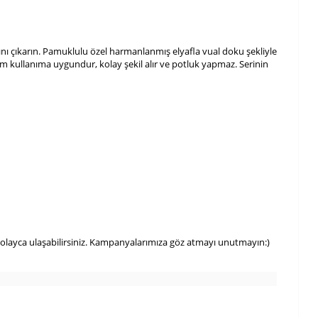
nı çıkarın. Pamuklulu özel harmanlanmış elyafla vual doku şekliyle
im kullanıma uygundur, kolay şekil alır ve potluk yapmaz. Serinin
kolayca ulaşabilirsiniz. Kampanyalarımıza göz atmayı unutmayın:)