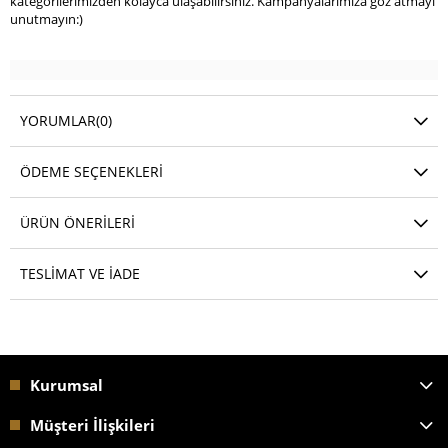
kategorilerimizden kolayca ulaşabilirsiniz. Kampanyalarımıza göz atmayı
unutmayın:)
YORUMLAR
(0)
ÖDEME SEÇENEKLERI
ÜRÜN ÖNERILERI
TESLIMAT VE İADE
Kurumsal
Müşteri İlişkileri