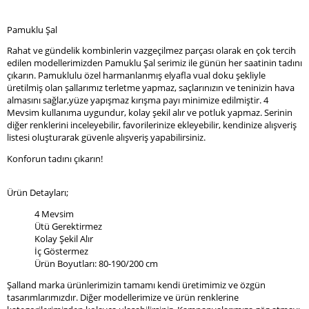
Pamuklu Şal
Rahat ve gündelik kombinlerin vazgeçilmez parçası olarak en çok tercih
edilen modellerimizden Pamuklu Şal serimiz ile günün her saatinin tadını
çıkarın. Pamuklulu özel harmanlanmış elyafla vual doku şekliyle
üretilmiş olan şallarımız terletme yapmaz, saçlarınızın ve teninizin hava
almasını sağlar,yüze yapışmaz kırışma payı minimize edilmiştir. 4
Mevsim kullanıma uygundur, kolay şekil alır ve potluk yapmaz. Serinin
diğer renklerini inceleyebilir, favorilerinize ekleyebilir, kendinize alışveriş
listesi oluşturarak güvenle alışveriş yapabilirsiniz.
Konforun tadını çıkarın!
Ürün Detayları;
4 Mevsim
Ütü Gerektirmez
Kolay Şekil Alır
İç Göstermez
Ürün Boyutları: 80-190/200 cm
Şalland marka ürünlerimizin tamamı kendi üretimimiz ve özgün
tasarımlarımızdır. Diğer modellerimize ve ürün renklerine