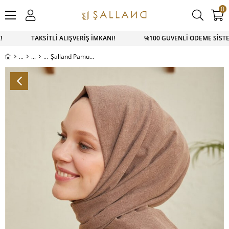
0
Z! TAKSİTLİ ALIŞVERİŞ İMKANI! %100 GÜVENLİ ÖDEME SİSTEM
Şalland Pamuklu Şal Toprak Rengi