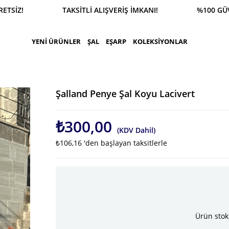
SİPARİŞ 0543 900 41 41 1500 TL ÜZERİ KARGO ÜCR
YENİ ÜRÜNLER
ŞAL
EŞARP
KOLEKSİYONLAR
Şalland Penye Şal Koyu Lacivert
₺300,00
(KDV Dahil)
₺106,16
'den başlayan taksitlerle
Ürün stok