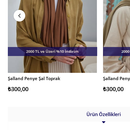
2000 TL ve Üzeri %10 İndirim
2000
Şalland Penye Şal Toprak
Şalland Peny
SEPETE EKLE
SEPETE EKL
₺300,00
₺300,00
Ürün Özellikleri