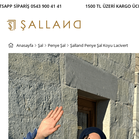
İŞ İMKANI! %100 GÜVENLİ ÖDEME SİSTEMİ WHATSAPP 
Anasayfa
Şal
Penye Şal
Şalland Penye Şal Koyu Lacivert