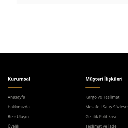
Kurumsal
Müşteri İlişkileri
Anasayfa
Kargo ve Teslimat
Hakkımızda
Mesafeli Satış Sözleş
Bize Ulaşın
Gizlilik Politikası
Üyelik
Teslimat ve İade