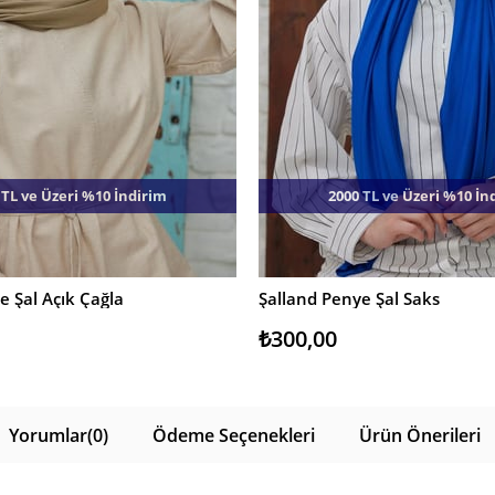
 TL ve Üzeri %10 İndirim
2000 TL ve Üzeri %10 İn
e Şal Açık Çağla
Şalland Penye Şal Saks
E
SEPETE EKLE
₺300,00
Yorumlar
(0)
Ödeme Seçenekleri
Ürün Önerileri