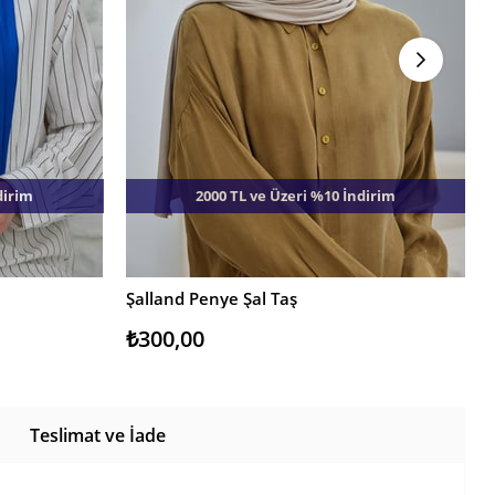
dirim
2000 TL ve Üzeri %10 İndirim
Şalland Penye Şal Taş
SEPETE EKLE
₺300,00
Teslimat ve İade