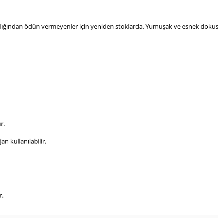
tlığından ödün vermeyenler için yeniden stoklarda. Yumuşak ve esnek dokusu
r.
n kullanılabilir.
r.