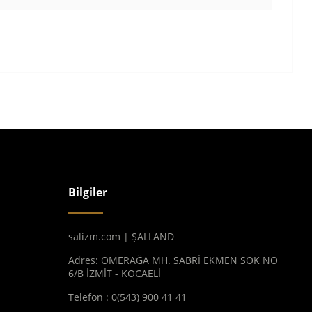
Bilgiler
salizm.com | ŞALLAND
Adres: ÖMERAĞA MH. SABRİ EKMEN SOK NO
6/B İZMİT - KOCAELİ
Telefon : 0(543) 900 41 41