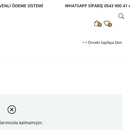
ETSİZ! TAKSİTLİ ALIŞVERİŞ İMKANI! %100 GÜVENLİ
0
0
< < Önceki Sayfaya Dön
larımızda kalmamıştır.