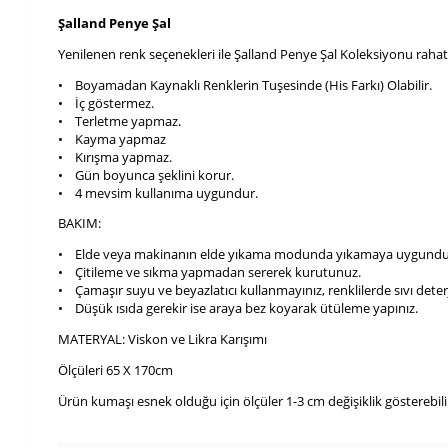
Şalland Penye Şal
Yenilenen renk seçenekleri ile Şalland Penye Şal Koleksiyonu raha
• Boyamadan Kaynaklı Renklerin Tuşesinde (His Farkı) Olabilir.
• İç göstermez.
• Terletme yapmaz.
• Kayma yapmaz
• Kırışma yapmaz.
• Gün boyunca şeklini korur.
• 4 mevsim kullanıma uygundur.
BAKIM:
• Elde veya makinanın elde yıkama modunda yıkamaya uygundu
• Çitileme ve sıkma yapmadan sererek kurutunuz.
• Çamaşır suyu ve beyazlatıcı kullanmayınız, renklilerde sıvı deterja
• Düşük ısıda gerekir ise araya bez koyarak ütüleme yapınız.
MATERYAL: Viskon ve Likra Karışımı
Ölçüleri 65 X 170cm
Ürün kumaşı esnek olduğu için ölçüler 1-3 cm değişiklik gösterebili