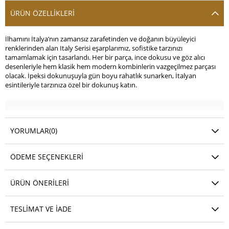
ÜRÜN ÖZELLIKLERI
İlhamını İtalya’nın zamansız zarafetinden ve doğanın büyüleyici
renklerinden alan Italy Serisi eşarplarımız, sofistike tarzınızı
tamamlamak için tasarlandı. Her bir parça, ince dokusu ve göz alıcı
desenleriyle hem klasik hem modern kombinlerin vazgeçilmez parçası
olacak. İpeksi dokunuşuyla gün boyu rahatlık sunarken, İtalyan
esintileriyle tarzınıza özel bir dokunuş katın.
YORUMLAR
(0)
ÖDEME SEÇENEKLERI
ÜRÜN ÖNERILERI
TESLIMAT VE İADE