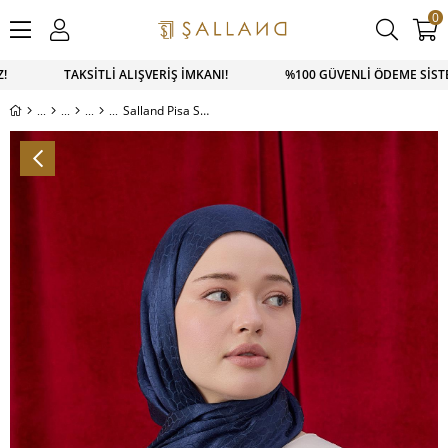
0
Z! TAKSİTLİ ALIŞVERİŞ İMKANI! %100 GÜVENLİ ÖDEME SİSTEM
Salland Pisa Serisi Şal Lacivert