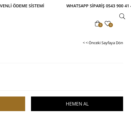
ETSİZ! TAKSİTLİ ALIŞVERİŞ İMKANI! %100 GÜVENLİ
0
0
< < Önceki Sayfaya Dön