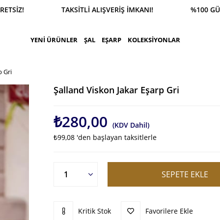
SİPARİŞ 0543 900 41 41 1500 TL ÜZERİ KARGO ÜCR
YENİ ÜRÜNLER
ŞAL
EŞARP
KOLEKSİYONLAR
p Gri
Şalland Viskon Jakar Eşarp Gri
₺280,00
(KDV Dahil)
₺99,08
'den başlayan taksitlerle
Kritik Stok
Favorilere Ekle