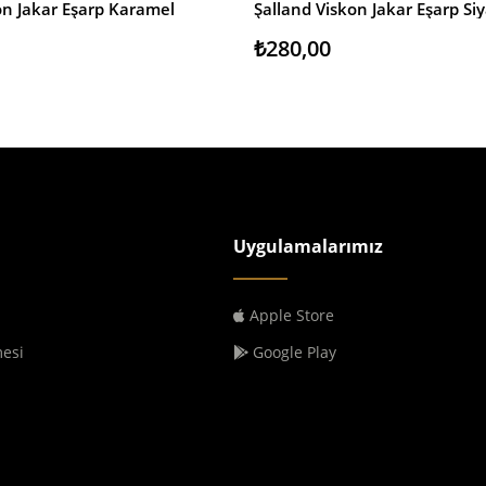
on Jakar Eşarp Karamel
Şalland Viskon Jakar Eşarp Si
E
SEPETE EKLE
₺280,00
Uygulamalarımız
Apple Store
mesi
Google Play