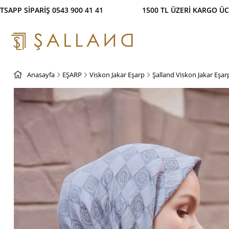
Ş İMKANI! %100 GÜVENLİ ÖDEME SİSTEMİ WHATSAPP 
Anasayfa
EŞARP
Viskon Jakar Eşarp
Şalland Viskon Jakar Eşar