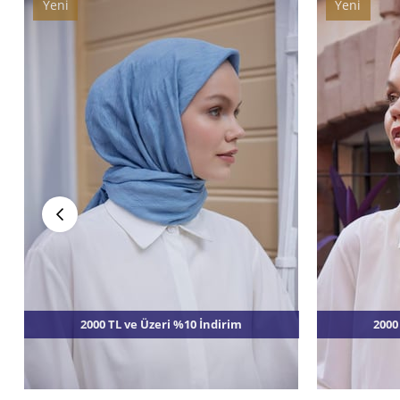
Yeni
Yeni
Ürün
Ürün
2000 TL ve Üzeri %10 İndirim
2000