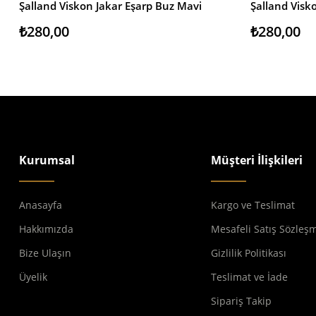
Şalland Viskon Jakar Eşarp Buz Mavi
Şalland Visk
SEPETE EKLE
SEPETE EKL
₺280,00
₺280,00
Kurumsal
Müşteri İlişkileri
Anasayfa
Kargo ve Teslimat
Hakkımızda
Mesafeli Satış Sözleş
Bize Ulaşın
Gizlilik Politikası
Üyelik
Teslimat ve İade
Sipariş Takip