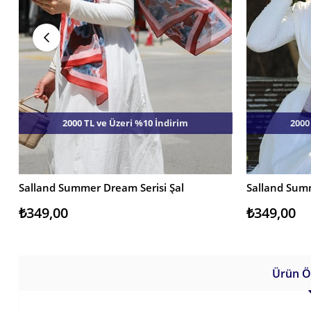
2000 TL ve Üzeri %10 İndirim
2000
Salland Summer Dream Serisi Şal
Salland Summ
SEPETE EKLE
SEPETE EKL
₺349,00
₺349,00
Ürün Öz