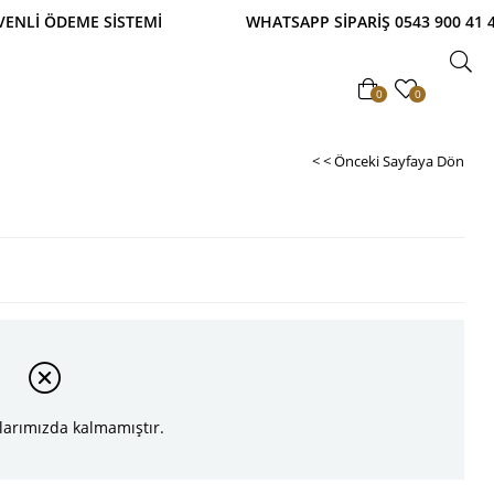
TSİZ! TAKSİTLİ ALIŞVERİŞ İMKANI! %100 GÜVENLİ 
0
0
< < Önceki Sayfaya Dön
larımızda kalmamıştır.