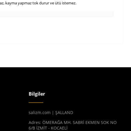
pmaz, kayma yapmaz tok durur ve ütü istemez.
Bilgiler
salizm.com | ŞALLAND
Adres: ÖMERAĞA MH. SABRİ EKMEN SOK NO
6/B İZMİT - KOCAELİ