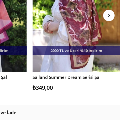
dirim
2000 TL ve Üzeri %10 İndirim
 Şal
Salland Summer Dream Serisi Şal
SEPETE EKLE
₺349,00
 ve İade