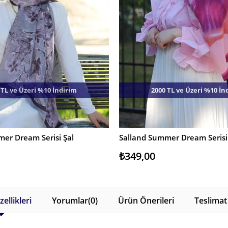
 TL ve Üzeri %10 İndirim
2000 TL ve Üzeri %10 İn
er Dream Serisi Şal
Salland Summer Dream Serisi
E
SEPETE EKLE
₺349,00
ellikleri
Yorumlar
(0)
Ürün Önerileri
Teslimat