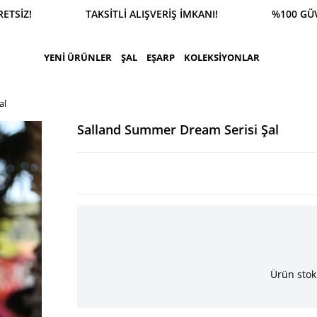
SİPARİŞ 0543 900 41 41 1500 TL ÜZERİ KARGO ÜCRE
YENİ ÜRÜNLER
ŞAL
EŞARP
KOLEKSİYONLAR
al
Salland Summer Dream Serisi Şal
Ürün stok