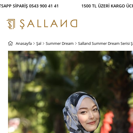
Ş İMKANI! %100 GÜVENLİ ÖDEME SİSTEMİ WHATSAPP 
Anasayfa
Şal
Summer Dream
Salland Summer Dream Serisi Ş