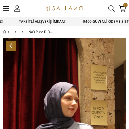
0
Z! TAKSİTLİ ALIŞVERİŞ İMKANI! %100 GÜVENLİ ÖDEME SİSTEM
Na'i Pure D Desen Şal Kot Mavi