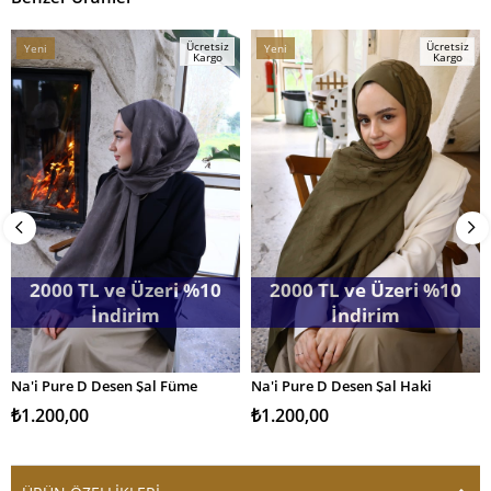
Ücretsiz
Ücretsiz
Yeni
Yeni
Kargo
Kargo
Ürün
Ürün
2000 TL ve Üzeri %10
2000 TL ve Üzeri %10
İndirim
İndirim
Na'i Pure D Desen Şal Füme
Na'i Pure D Desen Şal Haki
SEPETE EKLE
SEPETE EKLE
₺1.200,00
₺1.200,00