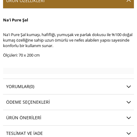
ÜRÜN ÖZELLIKLERI
Na'i Pure Şal
Na'i Pure Şal kumaşı, hafifliği, yumuşak ve parlak dokusu ile %100 doğal
kumaş özelliğine sahip uzun ömürlü ve nefes alabilen yapısı sayesinde
konforlu bir kullanım sunar.
Ölçüleri: 70 x 200 cm
YORUMLAR
(0)
ÖDEME SEÇENEKLERI
ÜRÜN ÖNERILERI
TESLIMAT VE İADE