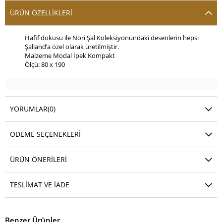
ÜRÜN ÖZELLIKLERI
Hafif dokusu ile Nori Şal Koleksiyonundaki desenlerin hepsi
Şalland’a özel olarak üretilmiştir.
Malzeme Modal İpek Kompakt
Ölçü: 80 x 190
YORUMLAR
(0)
ÖDEME SEÇENEKLERI
ÜRÜN ÖNERILERI
TESLIMAT VE İADE
Benzer Ürünler