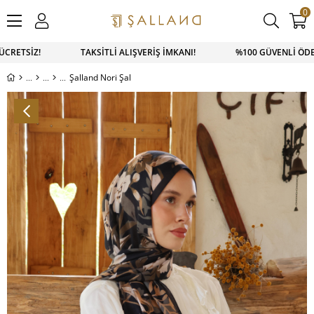
0
ÜCRETSİZ! TAKSİTLİ ALIŞVERİŞ İMKANI! %100 GÜVENLİ ÖDEME 
Şalland Nori Şal