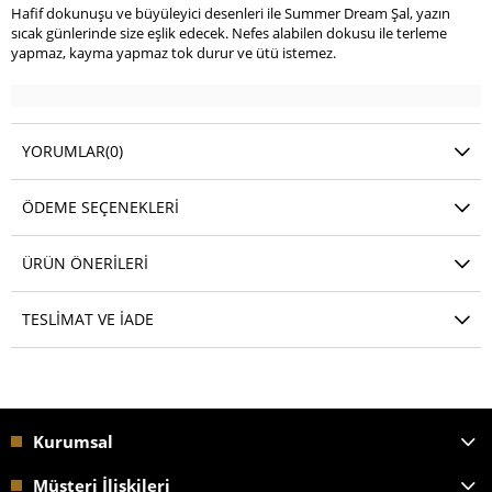
Hafif dokunuşu ve büyüleyici desenleri ile Summer Dream Şal, yazın
sıcak günlerinde size eşlik edecek. Nefes alabilen dokusu ile terleme
yapmaz, kayma yapmaz tok durur ve ütü istemez.
YORUMLAR
(0)
ÖDEME SEÇENEKLERI
ÜRÜN ÖNERILERI
TESLIMAT VE İADE
Kurumsal
Müşteri İlişkileri