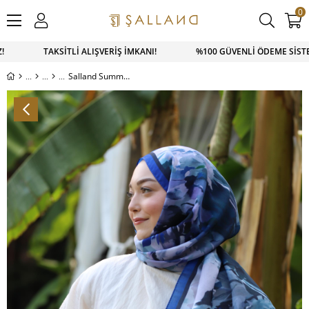
0
TSAPP SİPARİŞ 0543 900 41 41 1500 TL ÜZERİ KARGO ÜCRETSİ
Salland Summer Dream Serisi Şal